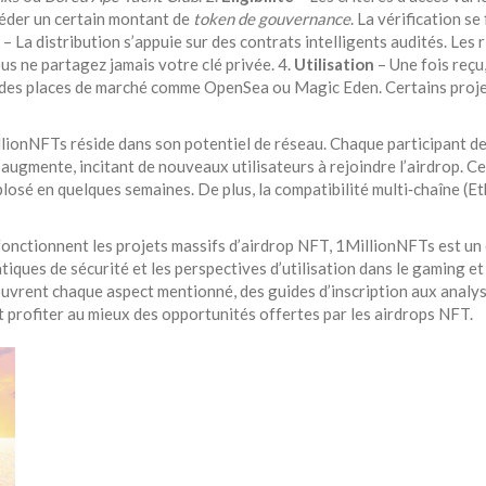
sséder un certain montant de
token de gouvernance
. La vérification s
– La distribution s’appuie sur des contrats intelligents audités. Les 
ous ne partagez jamais votre clé privée. 4.
Utilisation
– Une fois reçu,
ur des places de marché comme OpenSea ou Magic Eden. Certains proj
MillionNFTs réside dans son potentiel de réseau. Chaque participant 
çue augmente, incitant de nouveaux utilisateurs à rejoindre l’airdrop.
losé en quelques semaines. De plus, la compatibilité multi‑chaîne (
nctionnent les projets massifs d’airdrop NFT, 1MillionNFTs est un c
atiques de sécurité et les perspectives d’utilisation dans le gaming 
ouvrent chaque aspect mentionné, des guides d’inscription aux analys
 profiter au mieux des opportunités offertes par les airdrops NFT.