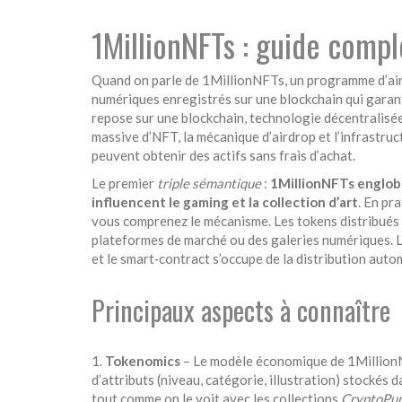
1MillionNFTs : guide compl
Quand on parle de
1MillionNFTs
,
un programme d’air
numériques enregistrés sur une blockchain qui garanti
repose sur une
blockchain
,
technologie décentralisée 
massive d’NFT, la mécanique d’airdrop et l’infrastruc
peuvent obtenir des actifs sans frais d’achat.
Le premier
triple sémantique
:
1MillionNFTs englobe
influencent le gaming et la collection d’art
. En pr
vous comprenez le mécanisme. Les tokens distribués 
plateformes de marché ou des galeries numériques. Les
et le smart‑contract s’occupe de la distribution auto
Principaux aspects à connaître
1.
Tokenomics
– Le modèle économique de 1MillionNF
d’attributs (niveau, catégorie, illustration) stockés
tout comme on le voit avec les collections
CryptoPu