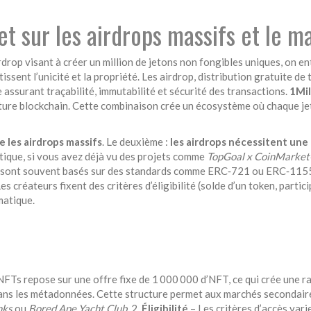
et sur les airdrops massifs et le 
drop visant à créer un million de jetons non fongibles uniques
, on e
ssent l’unicité et la propriété
. Les
airdrop
,
distribution gratuite de
assurant traçabilité, immutabilité et sécurité des transactions
.
1Mi
ture blockchain. Cette combinaison crée un écosystème où chaque jeto
 les airdrops massifs
. Le deuxième :
les airdrops nécessitent une
atique, si vous avez déjà vu des projets comme
TopGoal x CoinMarke
sont souvent basés sur des standards comme ERC‑721 ou ERC‑1155, ce
 créateurs fixent des critères d’éligibilité (solde d’un token, partic
matique.
Ts repose sur une offre fixe de 1 000 000 d’NFT, ce qui crée une r
 dans les métadonnées. Cette structure permet aux marchés secondaire
nks
ou
Bored Ape Yacht Club
. 2.
Éligibilité
– Les critères d’accès vari