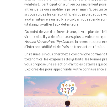
(whitelist), participation à un jeu ou simplement po
intrusive, ce qui simplifie la prise en main. 3.
Sécurité
si vous suivez les canaux officiels du projet et que v
avatar, intégré à un jeu Play‑to‑Earn ou revendu s
(staking, royalties) aux détenteurs.
Du point de vue d’un investisseur, le vrai plus de 1
virale : plus il y a de détenteurs, plus la valeur per
Around Network
ou
TopGoal
, où la communauté a exp
d’interopérabilité et de frais de transaction réduits.
En résumé, si vous cherchez à comprendre comment fo
tokenomics, les exigences d’éligibilité, les bonnes pr
vous propose une sélection d’articles détaillés qui c
Explorez-les pour approfondir votre connaissance et