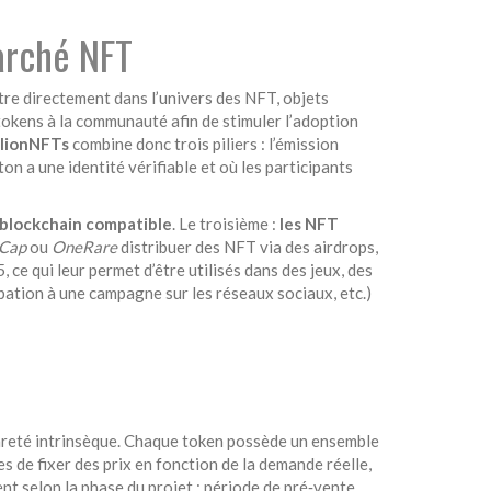
marché NFT
ntre directement dans l’univers des
NFT
,
objets
 tokens à la communauté afin de stimuler l’adoption
llionNFTs
combine donc trois piliers : l’émission
n a une identité vérifiable et où les participants
 blockchain compatible
. Le troisième :
les NFT
tCap
ou
OneRare
distribuer des NFT via des airdrops,
 qui leur permet d’être utilisés dans des jeux, des
ipation à une campagne sur les réseaux sociaux, etc.)
areté intrinsèque. Chaque token possède un ensemble
s de fixer des prix en fonction de la demande réelle,
ent selon la phase du projet : période de pré‑vente