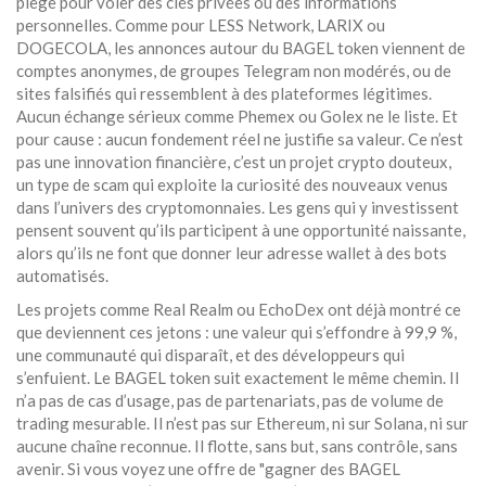
piège pour voler des clés privées ou des informations
personnelles
.
Comme pour LESS Network, LARIX ou
DOGECOLA, les annonces autour du BAGEL token viennent de
comptes anonymes, de groupes Telegram non modérés, ou de
sites falsifiés qui ressemblent à des plateformes légitimes.
Aucun échange sérieux comme Phemex ou Golex ne le liste. Et
pour cause : aucun fondement réel ne justifie sa valeur. Ce n’est
pas une innovation financière, c’est un
projet crypto douteux
,
un type de scam qui exploite la curiosité des nouveaux venus
dans l’univers des cryptomonnaies
.
Les gens qui y investissent
pensent souvent qu’ils participent à une opportunité naissante,
alors qu’ils ne font que donner leur adresse wallet à des bots
automatisés.
Les projets comme Real Realm ou EchoDex ont déjà montré ce
que deviennent ces jetons : une valeur qui s’effondre à 99,9 %,
une communauté qui disparaît, et des développeurs qui
s’enfuient. Le BAGEL token suit exactement le même chemin. Il
n’a pas de cas d’usage, pas de partenariats, pas de volume de
trading mesurable. Il n’est pas sur Ethereum, ni sur Solana, ni sur
aucune chaîne reconnue. Il flotte, sans but, sans contrôle, sans
avenir. Si vous voyez une offre de "gagner des BAGEL