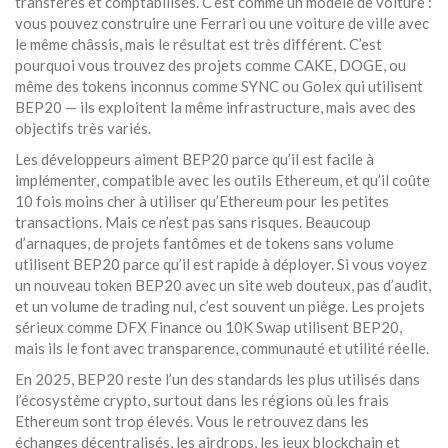
transférés et comptabilisés. C’est comme un modèle de voiture :
vous pouvez construire une Ferrari ou une voiture de ville avec
le même châssis, mais le résultat est très différent. C’est
pourquoi vous trouvez des projets comme CAKE, DOGE, ou
même des tokens inconnus comme SYNC ou Golex qui utilisent
BEP20 — ils exploitent la même infrastructure, mais avec des
objectifs très variés.
Les développeurs aiment BEP20 parce qu’il est facile à
implémenter, compatible avec les outils Ethereum, et qu’il coûte
10 fois moins cher à utiliser qu’Ethereum pour les petites
transactions. Mais ce n’est pas sans risques. Beaucoup
d’arnaques, de projets fantômes et de tokens sans volume
utilisent BEP20 parce qu’il est rapide à déployer. Si vous voyez
un nouveau token BEP20 avec un site web douteux, pas d’audit,
et un volume de trading nul, c’est souvent un piège. Les projets
sérieux comme DFX Finance ou 10K Swap utilisent BEP20,
mais ils le font avec transparence, communauté et utilité réelle.
En 2025, BEP20 reste l’un des standards les plus utilisés dans
l’écosystème crypto, surtout dans les régions où les frais
Ethereum sont trop élevés. Vous le retrouvez dans les
échanges décentralisés, les airdrops, les jeux blockchain et