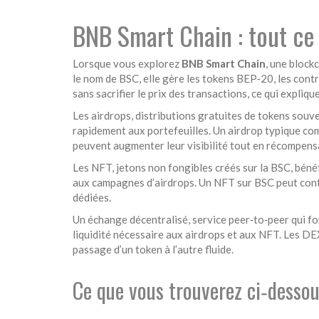
BNB Smart Chain : tout ce q
Lorsque vous explorez
BNB Smart Chain
,
une blockc
le nom de
BSC
, elle gère les tokens BEP‑20, les cont
sans sacrifier le prix des transactions, ce qui expliqu
Les
airdrops
,
distributions gratuites de tokens souve
rapidement aux portefeuilles. Un airdrop typique comb
peuvent augmenter leur visibilité tout en récompen
Les
NFT
,
jetons non fongibles créés sur la BSC, bénéfi
aux campagnes d’airdrops. Un NFT sur BSC peut conten
dédiées.
Un
échange décentralisé
,
service peer‑to‑peer qui f
liquidité nécessaire aux airdrops et aux NFT. Les DEX
passage d’un token à l’autre fluide.
Ce que vous trouverez ci‑desso