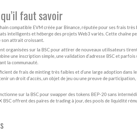
u’il faut savoir
hain compatible EVM créée par Binance, réputée pour ses frais très b
rats intelligents et héberge des projets Web3 variés.
Cette chaîne pe
e son attrait croissant.
nt organisées sur la BSC pour attirer de nouveaux utilisateurs
tirent
ine une inscription simple, une validation d’adresse BSC et parfois 
sant la communauté.
cient de frais de minting très faibles et d’une large adoption dans les 
ir un droit d’accès, un objet de jeu ou une preuve de participation,
onctionne sur la BSC pour swapper des tokens BEP‑20 sans intermédi
 BSC offrent des paires de trading à jour, des pools de liquidité rému
us