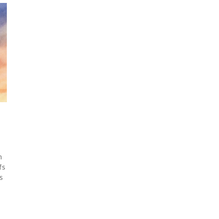
n
fs
s