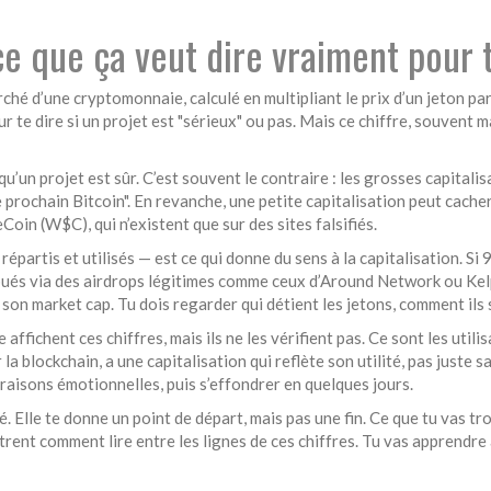
 ce que ça veut dire vraiment pour
rché d’une cryptomonnaie, calculé en multipliant le prix d’un jeton pa
 te dire si un projet est "sérieux" ou pas.
Mais ce chiffre, souvent mal
qu’un projet est sûr. C’est souvent le contraire : les grosses capita
 prochain Bitcoin". En revanche, une petite capitalisation peut cacher
eCoin (W$C)
, qui n’existent que sur des sites falsifiés.
épartis et utilisés — est ce qui donne du sens à la capitalisation. Si 
ibués via des
airdrops
légitimes comme ceux d’
Around Network
ou
Ke
son market cap. Tu dois regarder qui détient les jetons, comment ils so
e
affichent ces chiffres, mais ils ne les vérifient pas. Ce sont les uti
ur la blockchain, a une capitalisation qui reflète son utilité, pas jus
aisons émotionnelles, puis s’effondrer en quelques jours.
é. Elle te donne un point de départ, mais pas une fin. Ce que tu vas tro
trent comment lire entre les lignes de ces chiffres. Tu vas apprendre à