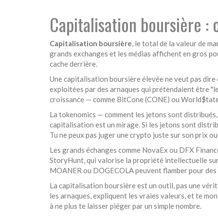
Capitalisation boursière :
Capitalisation boursière
,
le total de la valeur de ma
grands exchanges et les médias affichent en gros pour
cache derrière.
Une
capitalisation boursière
élevée ne veut pas dire 
exploitées par des arnaques qui prétendaient être "le
croissance — comme
BitCone (CONE)
ou
World$tat
La
tokenomics
— comment les jetons sont distribués, r
capitalisation est un mirage. Si les jetons sont distr
Tu ne peux pas juger une crypto juste sur son prix ou 
Les grands échanges comme
NovaEx
ou
DFX Financ
StoryHunt
, qui valorise la propriété intellectuelle s
MOANER
ou
DOGECOLA
peuvent flamber pour des r
La capitalisation boursière est un outil, pas une vérit
les arnaques, expliquent les vraies valeurs, et te mon
à ne plus te laisser piéger par un simple nombre.