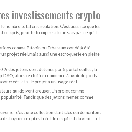
 tes investissements crypto
r le nombre total en circulation
. C’est aussi ce que les
 compris, peut te tromper si tu ne sais pas ce qu’il
lisations comme Bitcoin ou Ethereum ont déjà été
 un projet réel, mais aussi une escroquerie en pleine
90 % des jetons sont détenus par 5 portefeuilles, la
lp DAO
, alors ce chiffre commence à avoir du poids.
nt créés, et si le projet a un usage réel.
lisateurs qui doivent creuser. Un projet comme
te sa popularité. Tandis que des jetons memés comme
uver ici, c’est une collection d’articles qui démontent
 distinguer ce qui est réel de ce qui est du vent — et