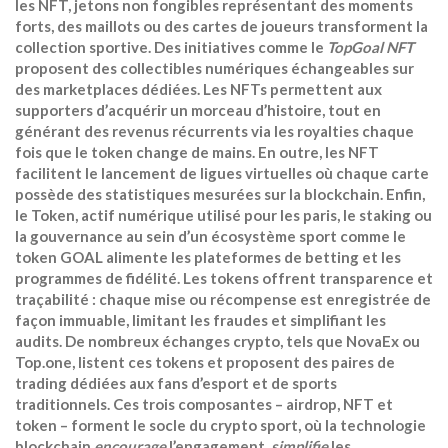
les
NFT
,
jetons non fongibles représentant des moments
forts, des maillots ou des cartes de joueurs
transforment la
collection sportive. Des initiatives comme le
TopGoal NFT
proposent des collectibles numériques échangeables sur
des marketplaces dédiées. Les NFTs permettent aux
supporters d’acquérir un morceau d’histoire, tout en
générant des revenus récurrents via les royalties chaque
fois que le token change de mains. En outre, les NFT
facilitent le lancement de ligues virtuelles où chaque carte
possède des statistiques mesurées sur la blockchain. Enfin,
le
Token
,
actif numérique utilisé pour les paris, le staking ou
la gouvernance au sein d’un écosystème sport
comme le
token GOAL alimente les plateformes de betting et les
programmes de fidélité. Les tokens offrent transparence et
traçabilité : chaque mise ou récompense est enregistrée de
façon immuable, limitant les fraudes et simplifiant les
audits. De nombreux échanges crypto, tels que NovaEx ou
Top.one, listent ces tokens et proposent des paires de
trading dédiées aux fans d’esport et de sports
traditionnels. Ces trois composantes – airdrop, NFT et
token – forment le socle du crypto sport, où la technologie
blockchain
encourage
l’engagement,
simplifie
les