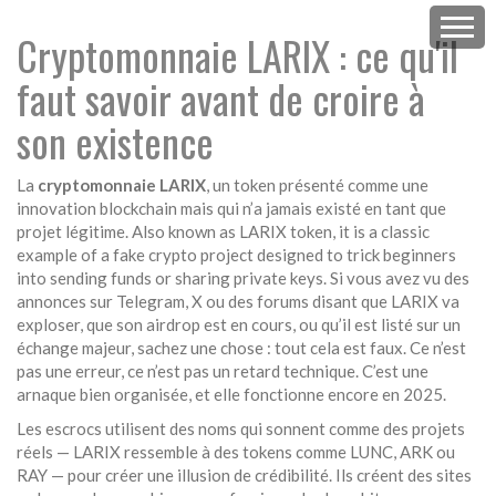
Cryptomonnaie LARIX : ce qu'il
faut savoir avant de croire à
son existence
La
cryptomonnaie LARIX
,
un token présenté comme une
innovation blockchain mais qui n’a jamais existé en tant que
projet légitime
. Also known as
LARIX token
, it is a classic
example of a fake crypto project designed to trick beginners
into sending funds or sharing private keys.
Si vous avez vu des
annonces sur Telegram, X ou des forums disant que LARIX va
exploser, que son airdrop est en cours, ou qu’il est listé sur un
échange majeur, sachez une chose : tout cela est faux. Ce n’est
pas une erreur, ce n’est pas un retard technique. C’est une
arnaque bien organisée, et elle fonctionne encore en 2025.
Les escrocs utilisent des noms qui sonnent comme des projets
réels — LARIX ressemble à des tokens comme LUNC, ARK ou
RAY — pour créer une illusion de crédibilité. Ils créent des sites