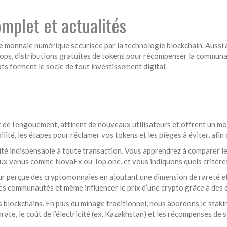
plet et actualités
e monnaie numérique sécurisée par la technologie blockchain
. Aussi
rops
,
distributions gratuites de tokens pour récompenser la commun
pts forment le socle de tout investissement digital.
nt de l’engouement, attirent de nouveaux utilisateurs et offrent un m
bilité, les étapes pour réclamer vos tokens et les pièges à éviter, af
ité indispensable à toute transaction. Vous apprendrez à comparer les 
ux venus comme NovaEx ou Top.one, et vous indiquons quels critères
ur perçue des cryptomonnaies en ajoutant une dimension de rareté et
s communautés et même influencer le prix d’une crypto grâce à des c
s blockchains. En plus du minage traditionnel, nous abordons le st
ate, le coût de l’électricité (ex. Kazakhstan) et les récompenses de