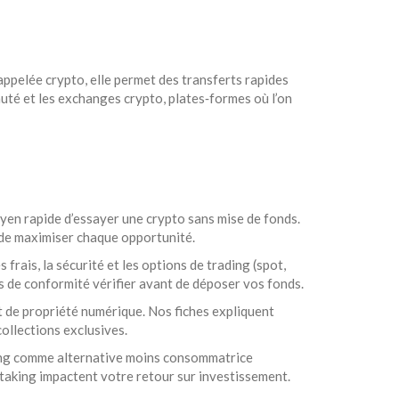
 appelée
crypto
, elle permet des transferts rapides
auté
et les
exchanges crypto
,
plates‑formes où l’on
oyen rapide d’essayer une crypto sans mise de fonds.
in de maximiser chaque opportunité.
frais, la sécurité et les options de trading (spot,
 de conformité vérifier avant de déposer vos fonds.
 de propriété numérique. Nos fiches expliquent
ollections exclusives.
aking comme alternative moins consommatrice
 staking impactent votre retour sur investissement.