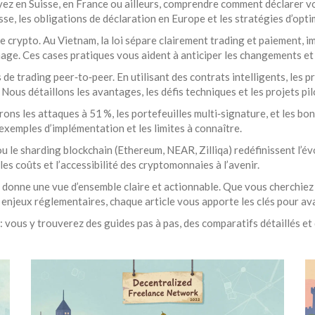
soyez en Suisse, en France ou ailleurs, comprendre comment déclarer v
sse, les obligations de déclaration en Europe et les stratégies d’opti
crypto. Au Vietnam, la loi sépare clairement trading et paiement, im
inage. Ces cases pratiques vous aident à anticiper les changements et
 de trading peer‑to‑peer. En utilisant des contrats intelligents, les
 Nous détaillons les avantages, les défis techniques et les projets pi
ons les attaques à 51 %, les portefeuilles multi‑signature, et les b
exemples d’implémentation et les limites à connaître.
le sharding blockchain (Ethereum, NEAR, Zilliqa) redéfinissent l’év
es coûts et l’accessibilité des cryptomonnaies à l’avenir.
donne une vue d’ensemble claire et actionnable. Que vous cherchiez à 
enjeux réglementaires, chaque article vous apporte les clés pour av
vous y trouverez des guides pas à pas, des comparatifs détaillés et 