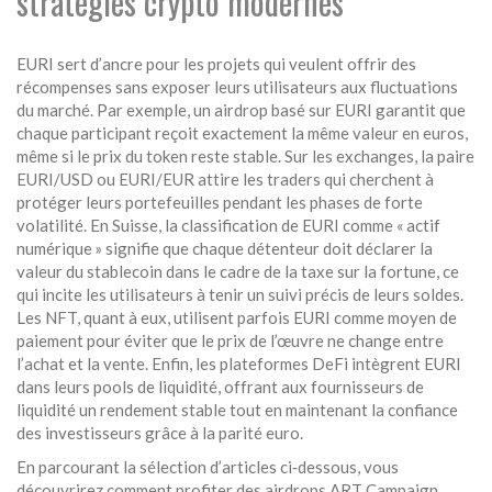
stratégies crypto modernes
EURI sert d’ancre pour les projets qui veulent offrir des
récompenses sans exposer leurs utilisateurs aux fluctuations
du marché. Par exemple, un airdrop basé sur EURI garantit que
chaque participant reçoit exactement la même valeur en euros,
même si le prix du token reste stable. Sur les exchanges, la paire
EURI/USD ou EURI/EUR attire les traders qui cherchent à
protéger leurs portefeuilles pendant les phases de forte
volatilité. En Suisse, la classification de EURI comme « actif
numérique » signifie que chaque détenteur doit déclarer la
valeur du stablecoin dans le cadre de la taxe sur la fortune, ce
qui incite les utilisateurs à tenir un suivi précis de leurs soldes.
Les NFT, quant à eux, utilisent parfois EURI comme moyen de
paiement pour éviter que le prix de l’œuvre ne change entre
l’achat et la vente. Enfin, les plateformes DeFi intègrent EURI
dans leurs pools de liquidité, offrant aux fournisseurs de
liquidité un rendement stable tout en maintenant la confiance
des investisseurs grâce à la parité euro.
En parcourant la sélection d’articles ci‑dessous, vous
découvrirez comment profiter des airdrops ART Campaign,