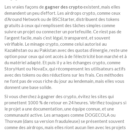
Les vraies façons de
gagner des crypto
existent, mais elles
demandent un peu d’effort. Les
airdrops crypto
,
comme ceux
d’Around Network ou de BSCStarter, distribuent des tokens
gratuits à ceux qui remplissent des tâches simples comme
suivre un projet ou connecter un portefeuille
. Ce n’est pas de
l’argent facile, mais c’est légal, transparent, et souvent
vérifiable. Le
minage crypto
,
comme celui autorisé au
Kazakhstan ou au Pakistan avec des quotas d’énergie, reste une
option pour ceux qui ont accès à de l’électricité bon marché et à
du matériel adapté
. Et puis il y a les
échanges crypto
,
comme
StoryHunt ou NovaEx, qui récompensent les utilisateurs actifs
avec des tokens ou des réductions sur les frais
. Ces méthodes
ne font pas de vous riche du jour au lendemain, mais elles vous
donnent une base solide.
Si vous cherchez à gagner des crypto, évitez les sites qui
promettent 1000 % de retour en 24 heures. Vérifiez toujours si
le projet a une documentation, une équipe connue, et une
communauté active. Les arnaques comme DOGECOLA ou
Thoreum (dans sa version frauduleuse) se présentent souvent
comme des airdrops, mais elles n’ont aucun lien avec les projets