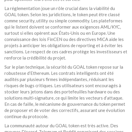
La réglementation joue un rôle crucial dans la viabilité du
GOAL token. Selon les juridictions, le token peut être classé
comme security, utility ou simple commodity. Les plateformes
qui le listent doivent se conformer aux exigences AML/KYC,
surtout si elles opèrent aux États‑Unis ou en Europe. Une
connaissance des lois FinCEN ou des directives MiCA aide les
projets à anticiper les obligations de reporting et à éviter les
sanctions. Le respect de ces cadres protège les investisseurs et
renforce la crédibilité du projet.
Sur le plan technique, la sécurité du GOAL token repose sur la
robustesse d’Ethereum. Les contrats intelligents ont été
audités par plusieurs firmes indépendantes, réduisant les
risques de bugs critiques. Les utilisateurs sont encouragés à
stocker leurs jetons dans des portefeuilles hardware ou des
solutions multi‑signature, ce qui limite les vecteurs d’attaque.
En cas de faille, le mécanisme de gouvernance du token permet
de proposer et de voter des correctifs, assurant une évolution
continue du protocole.
La communauté autour du GOAL token est très active. Des
groupes Discord, Telegram et Reddit organisent des sessions