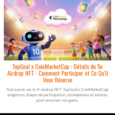
TopGoal x CoinMarketCap : Détails du 5e
Airdrop NFT - Comment Participer et Ce Qu’il
Vous Réserve
Tout savoir sur le 5ᵉ airdrop NFT TopGoal x CoinMarketCap:
exigences, étapes de participation, récompenses et astuces
pour sécuriser vos gains.