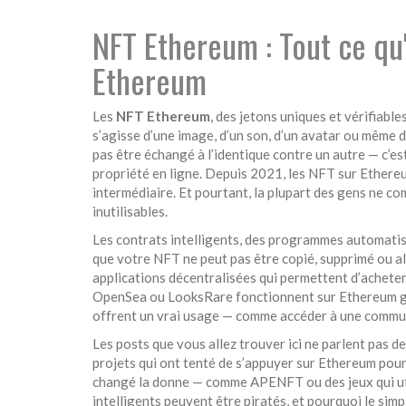
NFT Ethereum : Tout ce qu'i
Ethereum
Les
NFT Ethereum
,
des jetons uniques et vérifiable
s’agisse d’une image, d’un son, d’un avatar ou même
pas être échangé à l’identique contre un autre — c’est
propriété en ligne. Depuis 2021, les NFT sur Ethereu
intermédiaire. Et pourtant, la plupart des gens ne c
inutilisables.
Les
contrats intelligents
,
des programmes automatisé
que votre NFT ne peut pas être copié, supprimé ou alt
applications décentralisées qui permettent d’acheter
OpenSea ou LooksRare fonctionnent sur Ethereum grâc
offrent un vrai usage — comme accéder à une commun
Les posts que vous allez trouver ici ne parlent pas d
projets qui ont tenté de s’appuyer sur Ethereum pour 
changé la donne — comme APENFT ou des jeux qui utili
intelligents peuvent être piratés, et pourquoi le simp