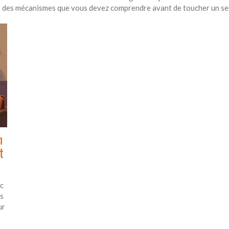
et des mécanismes que vous devez comprendre avant de toucher un seu
n
t
c
es
ur