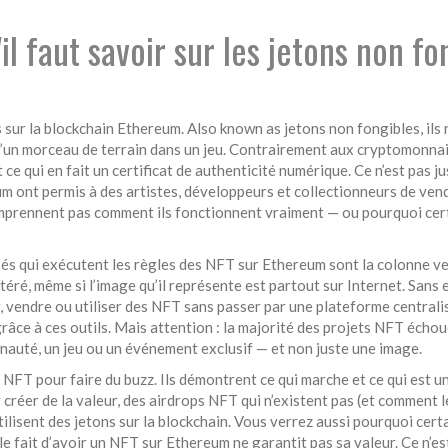
l faut savoir sur les jetons non fo
s sur la blockchain Ethereum
. Also known as
jetons non fongibles
, il
 d’un morceau de terrain dans un jeu. Contrairement aux cryptomonn
 ce qui en fait un certificat de authenticité numérique.
Ce n’est pas ju
m ont permis à des artistes, développeurs et collectionneurs de ven
omprennent pas comment ils fonctionnent vraiment — ou pourquoi certa
s qui exécutent les règles des NFT sur Ethereum
sont la colonne ve
éré, même si l’image qu’il représente est partout sur Internet. Sans e
, vendre ou utiliser des NFT sans passer par une plateforme centrali
e à ces outils. Mais attention : la majorité des projets NFT échoue
auté, un jeu ou un événement exclusif — et non juste une image.
e NFT pour faire du buzz. Ils démontrent ce qui marche et ce qui est 
créer de la valeur, des airdrops NFT qui n’existent pas (et comment l
sent des jetons sur la blockchain. Vous verrez aussi pourquoi certa
le fait d’avoir un NFT sur Ethereum ne garantit pas sa valeur. Ce n’est