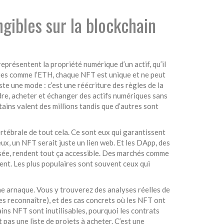
ngibles sur la blockchain
s représentent la propriété numérique d’un actif, qu’il
aies comme l’ETH, chaque NFT est unique et ne peut
ste une mode : c’est une réécriture des règles de la
dre, acheter et échanger des actifs numériques sans
ins valent des millions tandis que d’autres sont
rtébrale de tout cela. Ce sont eux qui garantissent
ux, un NFT serait juste un lien web. Et les
DApp
,
des
sée
, rendent tout ça accessible. Des marchés comme
nt. Les plus populaires sont souvent ceux qui
une arnaque. Vous y trouverez des analyses réelles de
es reconnaître), et des cas concrets où les NFT ont
ins NFT sont inutilisables, pourquoi les contrats
 pas une liste de projets à acheter. C’est une