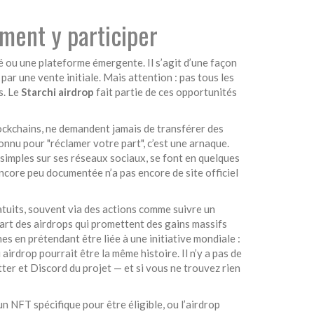
mment y participer
uté ou une plateforme émergente
. Il s’agit d’une façon
par une vente initiale.
Mais attention : pas tous les
s. Le
Starchi airdrop
fait partie de ces opportunités
lockchains
, ne demandent jamais de transférer des
onnu pour "réclamer votre part", c’est une arnaque.
 simples sur ses réseaux sociaux
, se font en quelques
 encore peu documentée
n’a pas encore de site officiel
atuits, souvent via des actions comme suivre un
upart des airdrops qui promettent des gains massifs
es en prétendant être liée à une initiative mondiale
:
airdrop pourrait être la même histoire. Il n’y a pas de
tter et Discord du projet — et si vous ne trouvez rien
’un NFT spécifique pour être éligible
, ou l’
airdrop