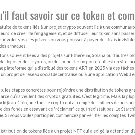
u’il faut savoir sur ce token et co
atuite de tokens liés à un projet crypto souvent lié à une communa
eurs, de créer de l’engagement, et de diffuser leur token sans passer 
ur voler vos clés privées ou vous pousser à payer des frais invisible
r des arnaques.
etons souvent liées à des projets sur Ethereum, Solana ou d’autres b
de déposer des cryptos, ou de connecter un portefeuille à un site inc
ne plateforme qui a distribué des tokens ART en 2025 via des tâches
à un projet de réseau social décentralisé ou à une application Web3
op
,
les étapes concrètes pour rejoindre une distribution de tokens gr
arce qu’ils veulent des cryptos gratuites. C’est légitime. Mais la pl
rld$tateCoin
,
une fausse crypto qui a trompé des milliers de personn
des fonds en essayant de "réclamer" ce qui n’existait pas. Le Starchi 
ue. Si vous voulez participer, commencez par vérifier les comptes Twi
istribution de tokens liée à un projet NFT qui a exigé la détention d