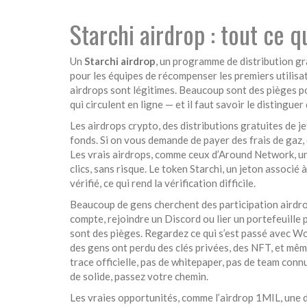
Starchi airdrop : tout ce q
Un
Starchi airdrop
,
un programme de distribution gr
pour les équipes de récompenser les premiers utilisat
airdrops sont légitimes. Beaucoup sont des pièges po
qui circulent en ligne — et il faut savoir le distingue
Les
airdrops crypto
,
des distributions gratuites de j
fonds. Si on vous demande de payer des frais de gaz, 
Les vrais airdrops, comme ceux d’
Around Network
,
u
clics, sans risque. Le
token Starchi
,
un jeton associé 
vérifié, ce qui rend la vérification difficile.
Beaucoup de gens cherchent des
participation airdr
compte, rejoindre un Discord ou lier un portefeuille
p
sont des pièges. Regardez ce qui s’est passé avec
Wo
des gens ont perdu des clés privées, des NFT, et même 
trace officielle, pas de whitepaper, pas de team conn
de solide, passez votre chemin.
Les vraies opportunités, comme l’
airdrop 1MIL
,
une d