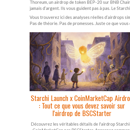
Thoreum
,
un airdrop de token BEP-20 sur BNB Chain 
jamais d’argent. Ils vous guident pas à pas. Le Starchi 
Vous trouverez ici des analyses réelles d’airdrops simi
Pas de théorie. Pas de promesses. Juste ce que vous d
Starchi Launch x CoinMarketCap Airdr
: Tout ce que vous devez savoir sur
l'airdrop de BSCStarter
Découvrez les véritables détails de l'airdrop Starchi
CoinMarketCap par BSCStarter. Apprenez commen