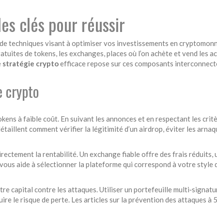
les clés pour réussir
 de techniques visant à optimiser vos investissements en cryptomon
ratuites de tokens
, les
exchanges
,
places où l’on achète et vend les a
e
stratégie crypto
efficace repose sur ces composants interconnect
e crypto
okens à faible coût. En suivant les annonces et en respectant les critè
étaillent comment vérifier la légitimité d’un airdrop, éviter les arna
directement la rentabilité. Un exchange fiable offre des frais réduits,
s aide à sélectionner la plateforme qui correspond à votre style d
tre capital contre les attaques. Utiliser un portefeuille multi‑signatu
ire le risque de perte. Les articles sur la prévention des attaques à