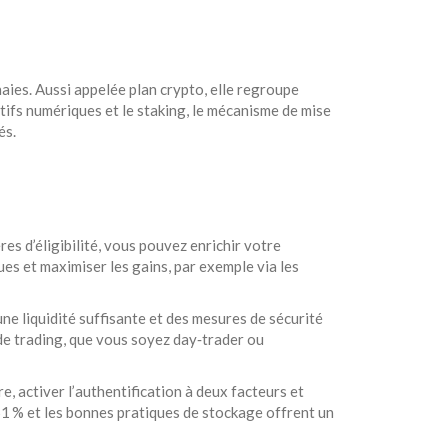
naies
. Aussi appelée
plan crypto
, elle regroupe
ctifs numériques
et le
staking
, le mécanisme de mise
és.
res d’éligibilité, vous pouvez enrichir votre
ques et maximiser les gains, par exemple via les
 une liquidité suffisante et des mesures de sécurité
e trading, que vous soyez day‑trader ou
re, activer l’authentification à deux facteurs et
 51 % et les bonnes pratiques de stockage offrent un