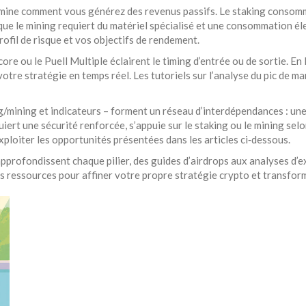
étermine comment vous générez des revenus passifs. Le staking consom
que le mining requiert du matériel spécialisé et une consommation é
rofil de risque et vos objectifs de rendement.
re ou le Puell Multiple éclairent le timing d’entrée ou de sortie. En
 votre stratégie en temps réel. Les tutoriels sur l’analyse du pic de 
ng/mining et indicateurs – forment un réseau d’interdépendances : u
uiert une sécurité renforcée, s’appuie sur le staking ou le mining selo
xploiter les opportunités présentées dans les articles ci‑dessous.
 approfondissent chaque pilier, des guides d’airdrops aux analyses d’
les ressources pour affiner votre propre stratégie crypto et transfo