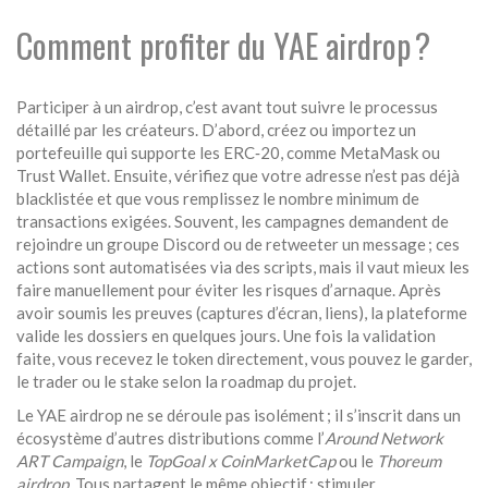
Comment profiter du YAE airdrop ?
Participer à un airdrop, c’est avant tout suivre le processus
détaillé par les créateurs. D’abord, créez ou importez un
portefeuille qui supporte les ERC‑20, comme MetaMask ou
Trust Wallet. Ensuite, vérifiez que votre adresse n’est pas déjà
blacklistée et que vous remplissez le nombre minimum de
transactions exigées. Souvent, les campagnes demandent de
rejoindre un groupe Discord ou de retweeter un message ; ces
actions sont automatisées via des scripts, mais il vaut mieux les
faire manuellement pour éviter les risques d’arnaque. Après
avoir soumis les preuves (captures d’écran, liens), la plateforme
valide les dossiers en quelques jours. Une fois la validation
faite, vous recevez le token directement, vous pouvez le garder,
le trader ou le stake selon la roadmap du projet.
Le YAE airdrop ne se déroule pas isolément ; il s’inscrit dans un
écosystème d’autres distributions comme l’
Around Network
ART Campaign
, le
TopGoal x CoinMarketCap
ou le
Thoreum
airdrop
. Tous partagent le même objectif : stimuler