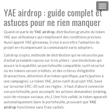
YAE airdrop : guide complet et
astuces pour ne rien manquer
Quand on parle de
YAE airdrop
,
distribution gratuite du token
YAE aux utilisateurs qui remplissent des conditions précises
.
Aussi appelé
YAE giveaway
, il
vise à accroître l’adoption du
projet en récompensant la communauté early adopters
.
L'
airdrop crypto
,
méthode de distribution qui ne nécessite pas
d’achat préalable
repose sur trois piliers : une blockchain qui
assure la traçabilité, un
portefeuille compatible
,
outil sécurisé
où les tokens seront crédités
, et des critères d’éligibilité
(transactions, détention d’un token spécifique, participation à
une campagne). Le
token YAE
,
jeton natif du projet YAE, basé
sur la norme ERC‑20
suit ces règles : il faut d’abord connecter
son portefeuille, puis accomplir les actions demandées (staking,
suivi de réseaux sociaux, etc.). Une fois validé, le token apparaît
automatiquement dans le portefeuille, prouvant que
YAE
airdrop
fonctionne sans frais cachés.