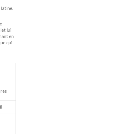
latine.
se
et lui
enant en
que qui
ires
il