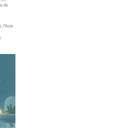
us de
, l'Asie
e