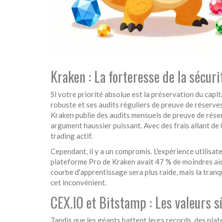
Kraken : La forteresse de la sécuri
Si votre priorité absolue est la préservation du capit
robuste et ses audits réguliers de preuve de réserve
Kraken publie des audits mensuels de preuve de réser
argument haussier puissant. Avec des frais allant de 
trading actif.
Cependant, il y a un compromis. L'expérience utilisa
plateforme Pro de Kraken avait 47 % de moindres aid
courbe d'apprentissage sera plus raide, mais la tranq
cet inconvénient.
CEX.IO et Bitstamp : Les valeurs 
Tandis que les géants battent leurs records, des p