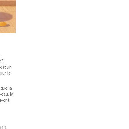
é
23,
 est un
our le
 que la
eau, la
ouvent
2013