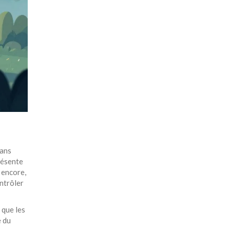
sans
présente
 encore,
ontrôler
 que les
e du