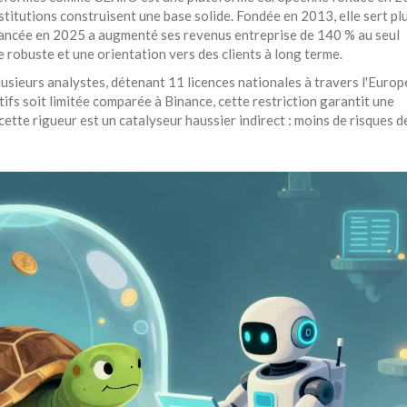
nstitutions
construisent une base solide. Fondée en 2013, elle sert pl
ancée en 2025 a augmenté ses revenus entreprise de 140 % au seul
e robuste et une orientation vers des clients à long terme.
lusieurs analystes, détenant 11 licences nationales à travers l'Europe
tifs soit limitée comparée à Binance, cette restriction garantit une
cette rigueur est un catalyseur haussier indirect : moins de risques d