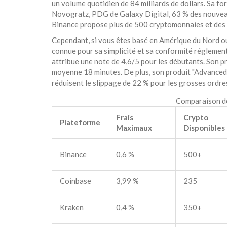
un volume quotidien de 84 milliards de dollars. Sa 
Novogratz, PDG de Galaxy Digital, 63 % des nouveaux
Binance propose plus de 500 cryptomonnaies et des f
Cependant, si vous êtes basé en Amérique du Nord o
connue pour sa simplicité et sa conformité réglement
attribue une note de 4,6/5 pour les débutants. Son pr
moyenne 18 minutes. De plus, son produit "Advanced
réduisent le slippage de 22 % pour les grosses ordres
Comparaison de
Frais
Crypto
Plateforme
Maximaux
Disponibles
Binance
0,6 %
500+
Coinbase
3,99 %
235
Kraken
0,4 %
350+