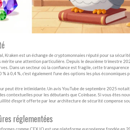
té
al,
Kraken
est
un échange de cryptomonnaies réputé pour sa sécurit
s
mérite une attention particulière. Depuis le deuxième trimestre 20
ves. Dans un secteur où la confiance est fragile, cette transparence
0 % à 0,4 %, c'est également l'une des options les plus économiques p
teur peut être intimidante. Un avis YouTube de septembre 2025 notait
es contextuelles pour les débutants que Coinbase. Si vous êtes nouv
uillité d'esprit offerte par leur architecture de sécurité compense s
sûres réglementées
lateformes comme
CEX.IO
est
une plateforme européenne fondée en 