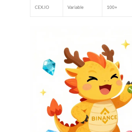
CEX.IO
Variable
100+