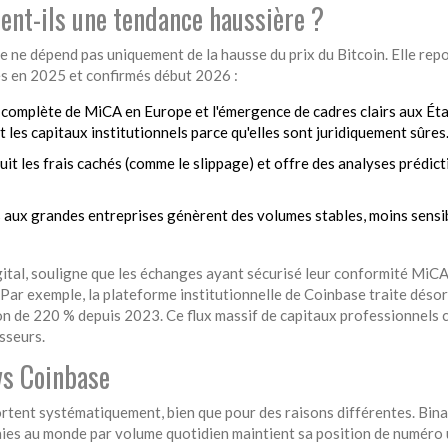
ent-ils une tendance haussière ?
 ne dépend pas uniquement de la hausse du prix du Bitcoin. Elle rep
tes en 2025 et confirmés début 2026 :
 complète de MiCA en Europe et l'émergence de cadres clairs aux Éta
les capitaux institutionnels parce qu'elles sont juridiquement sûres
éduit les frais cachés (comme le slippage) et offre des analyses prédict
 aux grandes entreprises génèrent des volumes stables, moins sensib
gital, souligne que les échanges ayant sécurisé leur conformité MiC
. Par exemple, la plateforme institutionnelle de Coinbase traite déso
tion de 220 % depuis 2023. Ce flux massif de capitaux professionnels 
isseurs.
vs Coinbase
ortent systématiquement, bien que pour des raisons différentes.
Bin
aies au monde par volume quotidien
maintient sa position de numéro