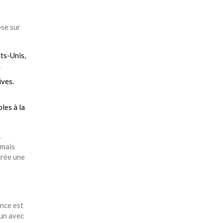
ose sur
ts-Unis,
.
ives.
les à la
A
rmais
crée une
ance
est
 un avec