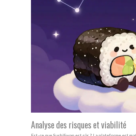
Analyse des risques et viabilité
Est-ce que SushiSwap est sûr ? La plateforme est matur