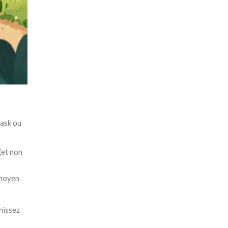
ask
ou
(et non
 moyen
inissez