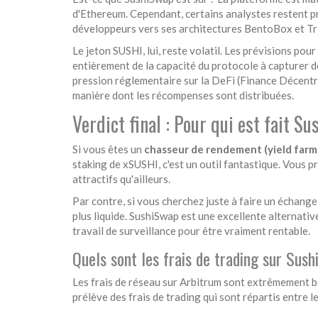
d'Ethereum. Cependant, certains analystes restent pr
développeurs vers ses architectures BentoBox et Tri
Le jeton SUSHI, lui, reste volatil. Les prévisions po
entièrement de la capacité du protocole à capturer de
pression réglementaire sur la DeFi (Finance Décentral
manière dont les récompenses sont distribuées.
Verdict final : Pour qui est fait 
Si vous êtes un
chasseur de rendement (yield farm
staking de xSUSHI, c'est un outil fantastique. Vous pr
attractifs qu'ailleurs.
Par contre, si vous cherchez juste à faire un échange
plus liquide. SushiSwap est une excellente alternativ
travail de surveillance pour être vraiment rentable.
Quels sont les frais de trading sur Su
Les frais de réseau sur Arbitrum sont extrêmement b
prélève des frais de trading qui sont répartis entre l