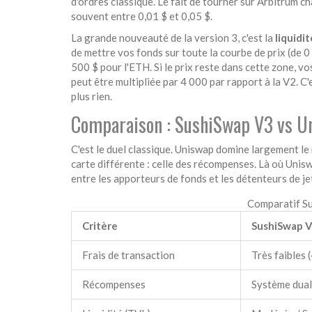
d'ordres classique. Le fait de tourner sur
Arbitrum
cha
souvent entre 0,01 $ et 0,05 $.
La grande nouveauté de la version 3, c'est la
liquidi
de mettre vos fonds sur toute la courbe de prix (de 0 
500 $ pour l'ETH. Si le prix reste dans cette zone, vo
peut être multipliée par 4 000 par rapport à la V2. C'
plus rien.
Comparaison : SushiSwap V3 vs U
C'est le duel classique. Uniswap domine largement l
carte différente : celle des récompenses. Là où Unis
entre les apporteurs de fonds et les détenteurs de j
Comparatif Su
Critère
SushiSwap 
Frais de transaction
Très faibles 
Récompenses
Système dual