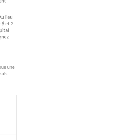
ent
Au lieu
 $ et 2
pital
agnez
oue une
rais