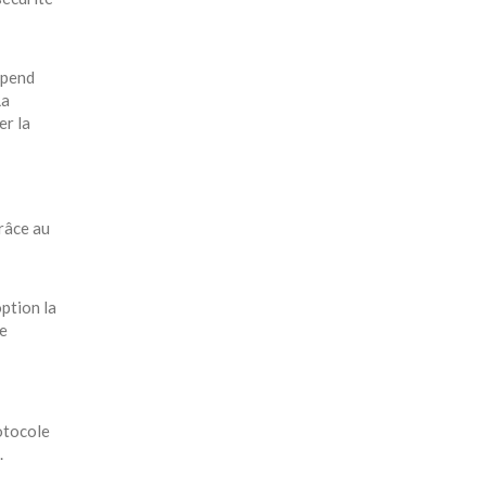
épend
La
er la
grâce au
ption la
de
otocole
.