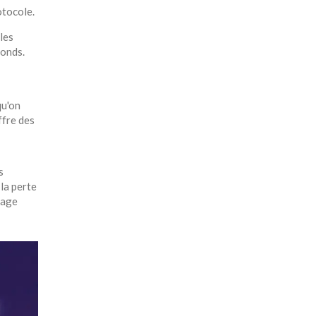
otocole.
les
fonds.
qu'on
ffre des
s
la perte
kage