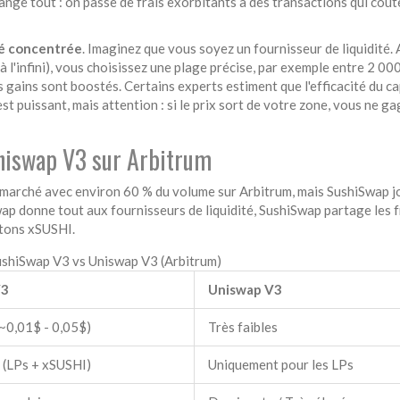
nge tout : on passe de frais exorbitants à des transactions qui coût
té concentrée
. Imaginez que vous soyez un fournisseur de liquidité. 
à l'infini), vous choisissez une plage précise, par exemple entre 2 000
s gains sont boostés. Certains experts estiment que l'efficacité du ca
est puissant, mais attention : si le prix sort de votre zone, vous ne g
niswap V3 sur Arbitrum
e marché avec environ 60 % du volume sur Arbitrum, mais SushiSwap j
wap donne tout aux fournisseurs de liquidité, SushiSwap partage les f
etons xSUSHI.
shiSwap V3 vs Uniswap V3 (Arbitrum)
V3
Uniswap V3
(~0,01$ - 0,05$)
Très faibles
 (LPs + xSUSHI)
Uniquement pour les LPs