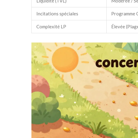
Liquidité (TVL)
Modérée / S
Incitations spéciales
Programme O
Complexité LP
Élevée (Plage