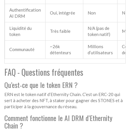
Authentification
Oui, intégrée
Non
Non
AI DRM
Liquidité du
N/A (pas de
Très faible
Mod
token
token natif)
~26k
Millions
Cen
Communauté
détenteurs
d’utilisateurs
de m
FAQ - Questions fréquentes
Qu’est‑ce que le token ERN ?
ERN est le token natif d’Ethernity Chain. C’est un ERC‑20 qui
sert à acheter des NFT, à staker pour gagner des STONES et à
participer à la gouvernance du réseau.
Comment fonctionne le AI DRM d’Ethernity
Chain ?