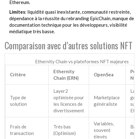
Ethereum.
Limites
: liquidité quasi inexistante, communauté restreinte,
dépendance à la réussite du rebranding EpicChain, manque de
documentation technique pour les développeurs, visibilité
médiatique très basse.
Comparaison avec d’autres solutions NFT
Ethernity Chain vs plateformes NFT majeures
Ethernity
Pol
Critère
OpenSea
Chain (ERN)
NF
Layer2
Lay
Type de
optimisée pour
Marketplace
géné
solution
les licences de
généraliste
sur
divertissement
Eth
Variables,
Frais de
Très bas
Bas
souvent
transaction
(Optimism)
mod
élevés