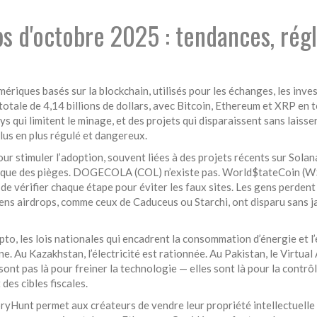
s d'octobre 2025 : tendances, rég
mériques basés sur la blockchain, utilisés pour les échanges, les inv
totale de 4,14 billions de dollars, avec Bitcoin, Ethereum et XRP en tê
 qui limitent le minage, et des projets qui disparaissent sans laisser
lus en plus régulé et dangereux.
our stimuler l’adoption, souvent liées à des projets récents sur Sol
nt que des pièges. DOGECOLA (COL) n’existe pas. World$tateCoin (W
vérifier chaque étape pour éviter les faux sites. Les gens perdent de
iens airdrops, comme ceux de Caduceus ou Starchi, ont disparu sans ja
ypto
,
les lois nationales qui encadrent la consommation d’énergie et 
e. Au Kazakhstan, l’électricité est rationnée. Au Pakistan, le Virtua
t pas là pour freiner la technologie — elles sont là pour la contrôler.
 des cibles fiscales.
 StoryHunt permet aux créateurs de vendre leur propriété intellectuelle