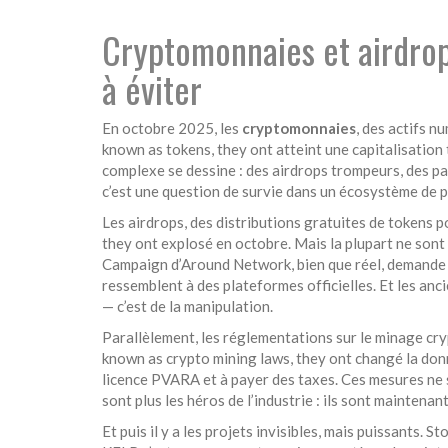
Cryptomonnaies et airdrop
à éviter
En octobre 2025, les
cryptomonnaies
,
des actifs nu
known as
tokens
, they
ont atteint une capitalisation 
complexe se dessine : des airdrops trompeurs, des pays
c’est une question de survie dans un écosystème de p
Les
airdrops
,
des distributions gratuites de tokens p
they
ont explosé en octobre. Mais la plupart ne so
Campaign d’Around Network, bien que réel, demande de 
ressemblent à des plateformes officielles. Et les anc
— c’est de la manipulation.
Parallèlement, les
réglementations sur le minage cr
known as
crypto mining laws
, they
ont changé la donn
licence PVARA et à payer des taxes. Ces mesures ne son
sont plus les héros de l’industrie : ils sont maintenant
Et puis il y a les projets invisibles, mais puissants.