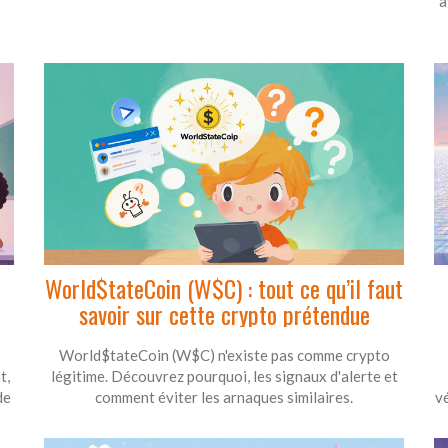
a
World$tateCoin (W$C) : tout ce qu’il faut
savoir sur cette crypto prétendue
World$tateCoin (W$C) n'existe pas comme crypto
t,
légitime. Découvrez pourquoi, les signaux d'alerte et
de
comment éviter les arnaques similaires.
vé