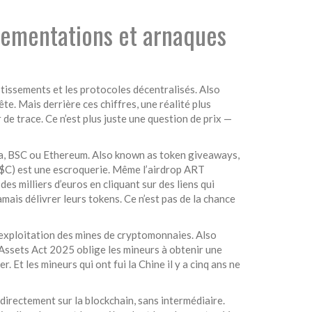
lementations et arnaques
estissements et les protocoles décentralisés
. Also
te. Mais derrière ces chiffres, une réalité plus
 de trace. Ce n’est plus juste une question de prix —
ana, BSC ou Ethereum
. Also known as
token giveaways
,
$C) est une escroquerie. Même l’airdrop ART
s milliers d’euros en cliquant sur des liens qui
mais délivrer leurs tokens. Ce n’est pas de la chance
l’exploitation des mines de cryptomonnaies
. Also
l Assets Act 2025 oblige les mineurs à obtenir une
 Et les mineurs qui ont fui la Chine il y a cinq ans ne
 directement sur la blockchain, sans intermédiaire.