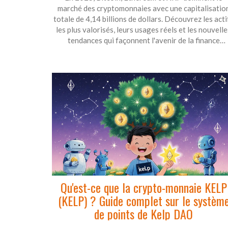
marché des cryptomonnaies avec une capitalisatio
totale de 4,14 billions de dollars. Découvrez les acti
les plus valorisés, leurs usages réels et les nouvelle
tendances qui façonnent l'avenir de la finance
numérique.
Qu'est-ce que la crypto-monnaie KELP
(KELP) ? Guide complet sur le systèm
de points de Kelp DAO