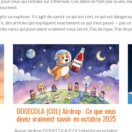
pour ceux qui restake sur Ethereum. Ces idées ne font pas la une, mai
ntournent.
pto va exploser. Il s’agit de savoir ce qui est réel, ce qui est danger
ltre, des articles qui expliquent exactement ce qui s’est passé — pas ce
es rares qui pourraient vraiment vous servir. Pas de hype. Pas de prom
DOGECOLA (COL) Airdrop : Ce que vous
devez vraiment savoir en octobre 2025
Aucun airdrop DOGECOLA (COL) n'existe en octobre