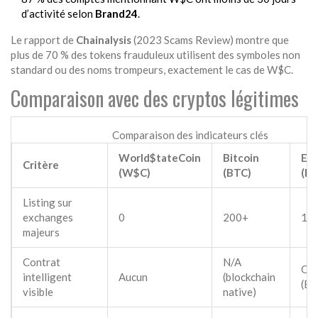
d’activité selon
Brand24
.
Le rapport de
Chainalysis
(2023 Scams Review) montre que
plus de 70 % des tokens frauduleux utilisent des symboles non
standard ou des noms trompeurs, exactement le cas de W$C.
Comparaison avec des cryptos légitimes
Comparaison des indicateurs clés
World$tateCoin
Bitcoin
Et
Critère
(W$C)
(BTC)
(E
Listing sur
exchanges
0
200+
15
majeurs
Contrat
N/A
Oui
intelligent
Aucun
(blockchain
(ER
visible
native)