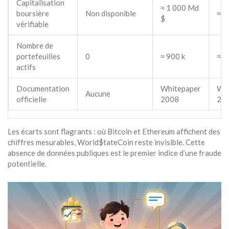
Capitalisation
≈ 1 000 Md
boursière
Non disponible
≈ 4
$
vérifiable
Nombre de
portefeuilles
0
≈ 900 k
≈ 1
actifs
Documentation
Whitepaper
Whi
Aucune
officielle
2008
20
Les écarts sont flagrants : où Bitcoin et Ethereum affichent des
chiffres mesurables, World$tateCoin reste invisible. Cette
absence de données publiques est le premier indice d’une fraude
potentielle.