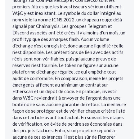
listings sur CoinMarketCap et CoinGecko sont les
premiers filtres que les investisseurs sérieux utilisent;
W$C y est inexistant. Le symbole du dollar intégré au
nom viole la norme ICNS 2022, un drapeau rouge déjà
signalé par Chainalysis. Les groupes Telegram et
Discord associés ont été créés il y a moins d’un mois, un
profil typique des arnaques flash. Aucun volume
d’échange n’est enregistré, donc aucune liquidité réelle
n’est disponible. Les prétentions de lien avec des actifs
réels sont non vérifiables, puisqu’aucune preuve de
réserves n’est fournie. Le token ne figure sur aucune
plateforme d’échange régulée, ce qui empêche tout
audit de conformité. En comparaison, même les projets
émergents affichent au minimum un contrat sur
Etherscan et un dépôt de code. En pratique, investir
dans W$C reviendrait à envoyer de l’argent dans une
boîte noire sans aucune garantie de retour. La meilleure
façon de se protéger est de vérifier chaque critère listé
dans cet article avant tout achat. En suivant les étapes
de vérification, on évite de perdre ses économies dans
des projets factices. Enfin, si un projet ne répond à
aucune de ces exigences, il est plus sûr de l’ignorer