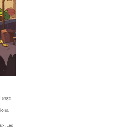
élange
i
ions,
ux. Les