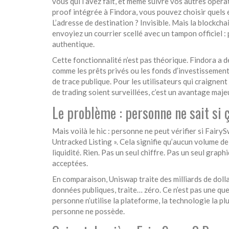
vous qui l’avez fait, et même suivre vos autres opé
proof intégrée à Findora, vous pouvez choisir quels
L’adresse de destination ? Invisible. Mais la blockch
envoyiez un courrier scellé avec un tampon officiel : p
authentique.
Cette fonctionnalité n’est pas théorique. Findora a 
comme les prêts privés ou les fonds d’investissemen
de trace publique. Pour les utilisateurs qui craignent
de trading soient surveillées, c’est un avantage maje
Le problème : personne ne sait si
Mais voilà le hic : personne ne peut vérifier si Fair
Untracked Listing ». Cela signifie qu’aucun volume de
liquidité. Rien. Pas un seul chiffre. Pas un seul grap
acceptées.
En comparaison, Uniswap traite des milliards de dolla
données publiques, traite… zéro. Ce n’est pas une ques
personne n’utilise la plateforme, la technologie la 
personne ne possède.