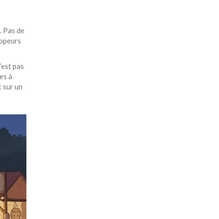
. Pas de
oppeurs
’est pas
ses à
t sur un