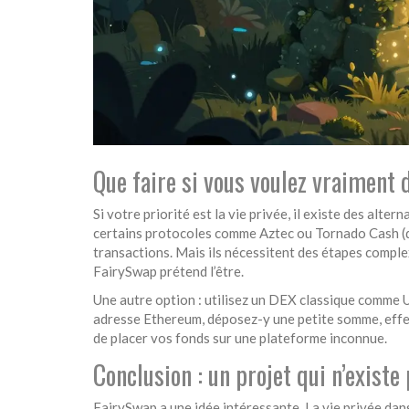
Que faire si vous voulez vraiment d
Si votre priorité est la vie privée, il existe des alte
certains protocoles comme Aztec ou Tornado Cash (da
transactions. Mais ils nécessitent des étapes compl
FairySwap prétend l’être.
Une autre option : utilisez un DEX classique comme U
adresse Ethereum, déposez-y une petite somme, effectu
de placer vos fonds sur une plateforme inconnue.
Conclusion : un projet qui n’existe
FairySwap a une idée intéressante. La vie privée dans 