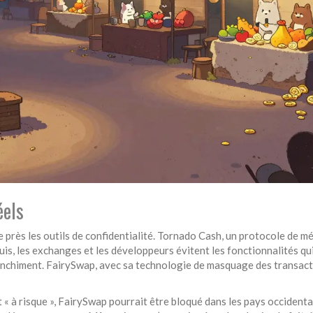
éels
e près les outils de confidentialité. Tornado Cash, un protocole de m
is, les exchanges et les développeurs évitent les fonctionnalités qu
anchiment. FairySwap, avec sa technologie de masquage des transact
« à risque », FairySwap pourrait être bloqué dans les pays occidenta