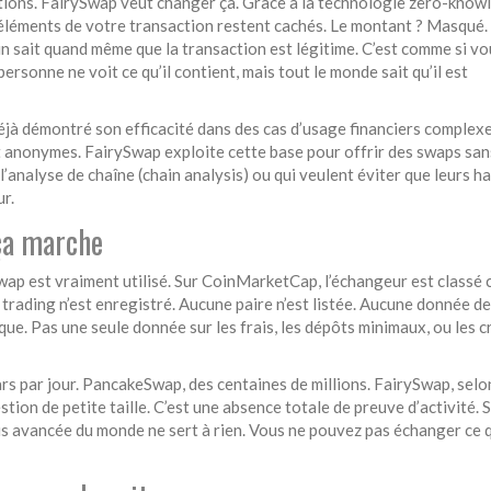
rations. FairySwap veut changer ça. Grâce à la technologie zero-know
 éléments de votre transaction restent cachés. Le montant ? Masqué.
ain sait quand même que la transaction est légitime. C’est comme si v
ersonne ne voit ce qu’il contient, mais tout le monde sait qu’il est
déjà démontré son efficacité dans des cas d’usage financiers complexe
t anonymes. FairySwap exploite cette base pour offrir des swaps sans
 l’analyse de chaîne (chain analysis) ou qui veulent éviter que leurs h
ur.
 ça marche
ySwap est vraiment utilisé. Sur CoinMarketCap, l’échangeur est classé
 trading n’est enregistré. Aucune paire n’est listée. Aucune donnée de
hique. Pas une seule donnée sur les frais, les dépôts minimaux, ou les 
rs par jour. PancakeSwap, des centaines de millions. FairySwap, selo
tion de petite taille. C’est une absence totale de preuve d’activité. S
plus avancée du monde ne sert à rien. Vous ne pouvez pas échanger ce 