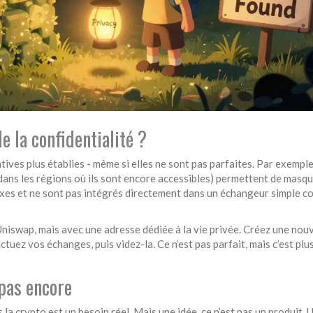
e la confidentialité ?
rnatives plus établies - même si elles ne sont pas parfaites. Par exemple
ns les régions où ils sont encore accessibles) permettent de masqu
exes et ne sont pas intégrés directement dans un échangeur simple 
niswap, mais avec une adresse dédiée à la vie privée. Créez une nouv
ez vos échanges, puis videz-la. Ce n’est pas parfait, mais c’est plu
 pas encore
la crypto est un besoin réel. Mais une idée, ce n’est pas un produit. U