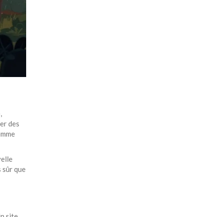
,
er des
comme
elle
s sûr que
n site