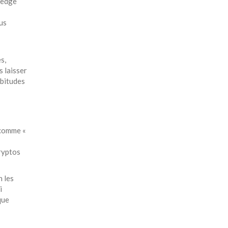
ledge
ous
s,
 laisser
abitudes
 comme «
cryptos
n les
i
que