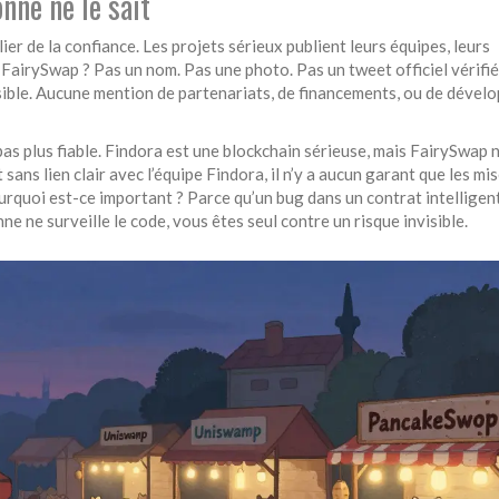
nne ne le sait
ier de la confiance. Les projets sérieux publient leurs équipes, leurs
 FairySwap ? Pas un nom. Pas une photo. Pas un tweet officiel vérifié
sible. Aucune mention de partenariats, de financements, ou de dével
 pas plus fiable. Findora est une blockchain sérieuse, mais FairySwap n
t sans lien clair avec l’équipe Findora, il n’y a aucun garant que les mi
ourquoi est-ce important ? Parce qu’un bug dans un contrat intelligen
e ne surveille le code, vous êtes seul contre un risque invisible.