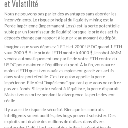
et Volatilité
Nous ne pouvons pas parler des avantages sans aborder les
inconvénients. Le risque principal du liquidity mining est la
Perde Impérienne (Impermanent Loss)
est
la perte potentielle
subie par un fournisseur de liquidité lorsque le prix des actifs
déposés change par rapport à leur prix au moment du dépôt
.
Imaginez que vous déposez 1 ETH et 2000 USDC quand 1 ETH
vaut 2000 $. Si le prix de l'ETH monte à 4000 $, le robot AMM
vendra automatiquement une partie de votre ETH contre du
USDC pour maintenir l'équilibre du pool. À la fin, vous aurez
moins d'ETH que si vous aviez simplement gardé vos actifs
dans votre portefeuille. C'est ce qu'on appelle la perte
impérienne. Elle n'est "impérienne" que tant que vous ne retirez
pas vos fonds. Si le prix revient à l'équilibre, la perte disparaît.
Mais si vous sortez pendant la divergence, la perte devient
réelle.
Il y a aussi le risque de sécurité. Bien que les contrats
intelligents soient audités, des bugs peuvent subsister. Des
exploits ont drainé des millions de dollars dans divers
protocoles DeFi. Il est crucial de vérifier la réputation du