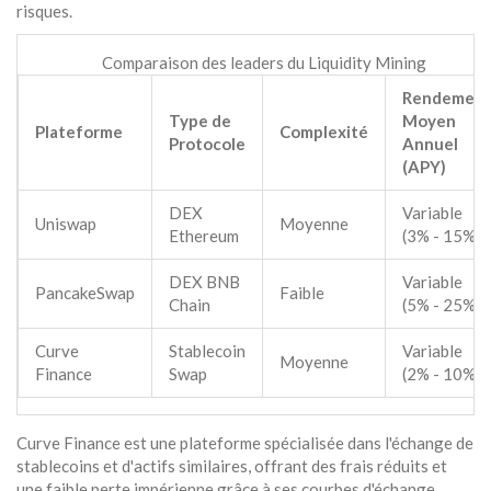
risques.
Comparaison des leaders du Liquidity Mining
Rendemen
Type de
Moyen
Plateforme
Complexité
Protocole
Annuel
(APY)
DEX
Variable
Uniswap
Moyenne
Ethereum
(3% - 15%)
DEX BNB
Variable
PancakeSwap
Faible
Chain
(5% - 25%)
Curve
Stablecoin
Variable
Moyenne
Finance
Swap
(2% - 10%)
Curve Finance
est
une plateforme spécialisée dans l'échange de
stablecoins et d'actifs similaires, offrant des frais réduits et
une faible perte impérienne grâce à ses courbes d'échange