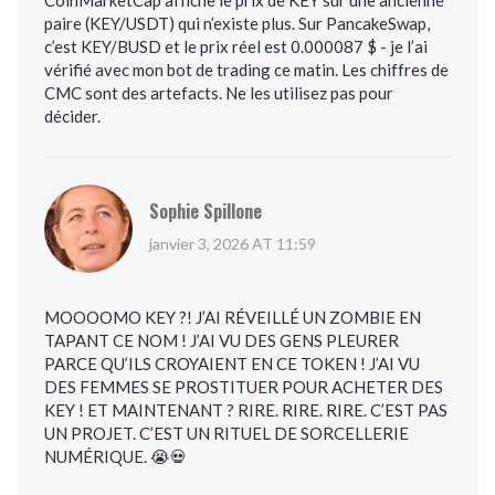
CoinMarketCap affiche le prix de KEY sur une ancienne
paire (KEY/USDT) qui n’existe plus. Sur PancakeSwap,
c’est KEY/BUSD et le prix réel est 0.000087 $ - je l’ai
vérifié avec mon bot de trading ce matin. Les chiffres de
CMC sont des artefacts. Ne les utilisez pas pour
décider.
Sophie Spillone
janvier 3, 2026 AT 11:59
MOOOOMO KEY ?! J’AI RÉVEILLÉ UN ZOMBIE EN
TAPANT CE NOM ! J’AI VU DES GENS PLEURER
PARCE QU’ILS CROYAIENT EN CE TOKEN ! J’AI VU
DES FEMMES SE PROSTITUER POUR ACHETER DES
KEY ! ET MAINTENANT ? RIRE. RIRE. RIRE. C’EST PAS
UN PROJET. C’EST UN RITUEL DE SORCELLERIE
NUMÉRIQUE. 😭💀