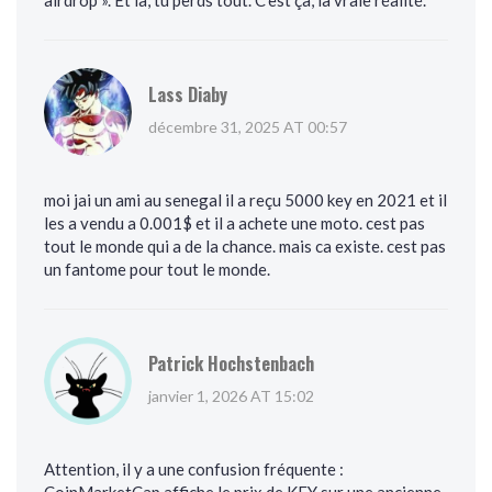
airdrop ». Et là, tu perds tout. C’est ça, la vraie réalité.
Lass Diaby
décembre 31, 2025 AT 00:57
moi jai un ami au senegal il a reçu 5000 key en 2021 et il
les a vendu a 0.001$ et il a achete une moto. cest pas
tout le monde qui a de la chance. mais ca existe. cest pas
un fantome pour tout le monde.
Patrick Hochstenbach
janvier 1, 2026 AT 15:02
Attention, il y a une confusion fréquente :