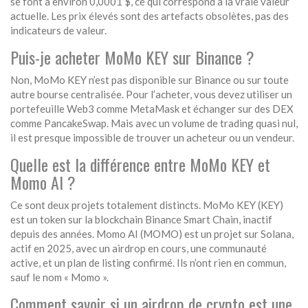
se font à environ 0,0001 $, ce qui correspond à la vraie valeur
actuelle. Les prix élevés sont des artefacts obsolètes, pas des
indicateurs de valeur.
Puis-je acheter MoMo KEY sur Binance ?
Non, MoMo KEY n’est pas disponible sur Binance ou sur toute
autre bourse centralisée. Pour l’acheter, vous devez utiliser un
portefeuille Web3 comme MetaMask et échanger sur des DEX
comme PancakeSwap. Mais avec un volume de trading quasi nul,
il est presque impossible de trouver un acheteur ou un vendeur.
Quelle est la différence entre MoMo KEY et
Momo AI ?
Ce sont deux projets totalement distincts. MoMo KEY (KEY)
est un token sur la blockchain Binance Smart Chain, inactif
depuis des années. Momo AI (MOMO) est un projet sur Solana,
actif en 2025, avec un airdrop en cours, une communauté
active, et un plan de listing confirmé. Ils n’ont rien en commun,
sauf le nom « Momo ».
Comment savoir si un airdrop de crypto est une