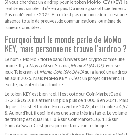
Si vous cherchez un airdrop pour le token
MoMo KEY
(KEY), la
réalité est simple : il n’y en a pas. Du moins, pas officiellement.
Pas en décembre 2025. Et ce n’est pas une omission - c’est une
absence totale de preuves, de communications, ou même de
rumeurs crédibles.
Pourquoi tout le monde parle de MoMo
KEY, mais personne ne trouve l’airdrop ?
Le nom « MoMo » flotte dans l’univers des crypto comme une
brume. Il y a
Momo AI
sur Solana,
MomoAI (MTOS)
avec ses
jeux Telegram, et
Momo Coin ($MOMO)
qui a lancé un airdrop
en août 2025. Mais
MoMo KEY
? C’est un projet différent. Il
existe, mais il vit dans l’ombre.
Le token KEY est bien réel. Il est coté sur CoinMarketCap à
17,21 $ USD. Il a atteint un pic à plus de 1 000 $ en 2021. Mais
depuis, il s’est effondré. En novembre 2023, il est tombé à 4,57
$. Aujourd’hui, il oscille dans une zone très instable. Le volume
de trading est quasi nul : 0 $ sur CoinMarketCap, 11 $ sur
PancakeSwap. C’est presque une fantaisie technique.
Et pourtant, personne ne parle d’airdrop. Pas de tweet officiel.