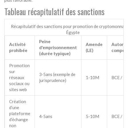
plus favorable.
Tableau récapitulatif des sanctions
Récapitulatif des sanctions pour promotion de cryptomonnaie
Égypte
Peine
Activité
Amende
Autorit
d'emprisonnement
prohibée
(LE)
compét
(durée typique)
Promotion
sur
3‑5ans (exemple de
réseaux
1-10M
BCE / F
jurisprudence)
sociaux ou
sites web
Création
d’une
plateforme
4‑5ans
5-10M
BCE / F
d’échange
non