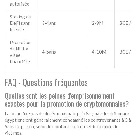
autorisée
Staking ou
DeFi sans
3‑4ans
2-8M
BCE / F
licence
Promotion
de NFT à
4‑5ans
4-10M
BCE / F
visée
financière
FAQ - Questions fréquentes
Quelles sont les peines d'emprisonnement
exactes pour la promotion de cryptomonnaies?
La loi ne fixe pas de durée maximale précise, mais les tribunaux
égyptiens ont généralement condamné les contrevenants à 3 à
5ans de prison, selon le montant collecté et le nombre de
victimes.