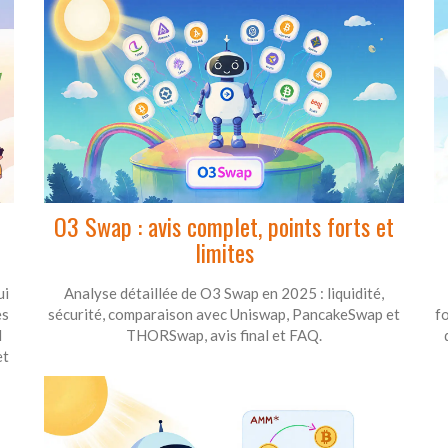
O3 Swap : avis complet, points forts et
limites
ui
Analyse détaillée de O3 Swap en 2025 : liquidité,
es
sécurité, comparaison avec Uniswap, PancakeSwap et
fo
l
THORSwap, avis final et FAQ.
et