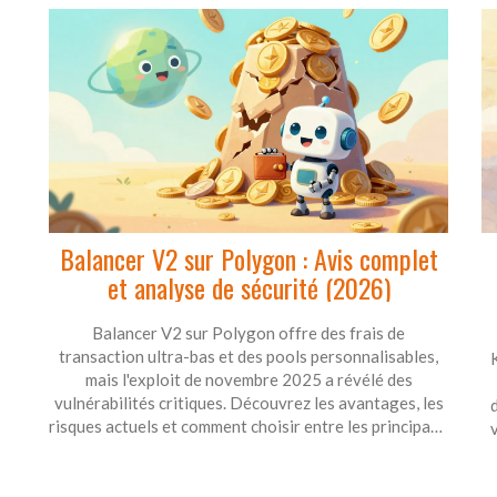
Balancer V2 sur Polygon : Avis complet
et analyse de sécurité (2026)
Balancer V2 sur Polygon offre des frais de
transaction ultra-bas et des pools personnalisables,
mais l'exploit de novembre 2025 a révélé des
vulnérabilités critiques. Découvrez les avantages, les
risques actuels et comment choisir entre les principaux
DEX sur Polygon. Ce guide analyse les données
récentes et les expériences des utilisateurs pour vous
aider à prendre une décision éclairée.