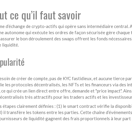
t ce qu’il faut savoir
me d’échange de crypto‑actifs qui opère sans intermédiaire central
. 
 autonome qui exécute les ordres de façon sécurisée
gère chaque t
r assurer le bon déroulement des swaps
offrent les fonds nécessaires. 
liquidité.
pularité
besoin de créer de compte, pas de KYC fastidieux, et aucune tierce par
elie les protocoles décentralisés, les NFTs et les financeurs via des i
ce qui crée un lien direct entre offre, demande et "price impact". Ains
écentralisés très attractifs pour les traders actifs et les investisseu
étapes clairement définies : (1) le smart contract vérifie la disponibil
3) il transfère les tokens entre les parties. Cette chaîne d’événeme
ournisseurs de liquidité gagnent des frais proportionnels à leur part d