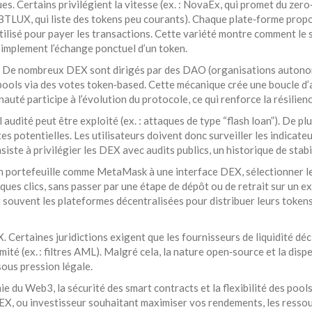
s. Certains privilégient la vitesse (ex. : NovaEx, qui promet du zero‑
s (BTLUX, qui liste des tokens peu courants). Chaque plate‑forme prop
tilisé pour payer les transactions. Cette variété montre comment le s
 simplement l’échange ponctuel d’un token.
. De nombreux DEX sont dirigés par des DAO (organisations autonome
ools via des votes token‑based. Cette mécanique crée une boucle d’ap
uté participe à l’évolution du protocole, ce qui renforce la résilienc
audité peut être exploité (ex. : attaques de type “flash loan”). De plu
tes potentielles. Les utilisateurs doivent donc surveiller les indicat
nsiste à privilégier les DEX avec audits publics, un historique de sta
un portefeuille comme MetaMask à une interface DEX, sélectionner le 
lques clics, sans passer par une étape de dépôt ou de retrait sur un e
 souvent les plateformes décentralisées pour distribuer leurs tokens 
 Certaines juridictions exigent que les fournisseurs de liquidité déc
mité (ex. : filtres AML). Malgré cela, la nature open‑source et la d
 sous pression légale.
 du Web3, la sécurité des smart contracts et la flexibilité des pools
X, ou investisseur souhaitant maximiser vos rendements, les ressou