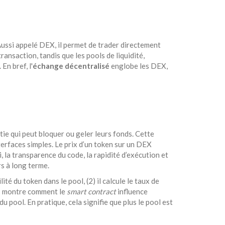
Aussi appelé
DEX
, il permet de trader directement
ransaction, tandis que les
pools de liquidité
,
En bref, l'
échange décentralisé
englobe les DEX,
tie qui peut bloquer ou geler leurs fonds. Cette
nterfaces simples. Le prix d’un token sur un DEX
i, la transparence du code, la rapidité d’exécution et
rs à long terme.
ité du token dans le pool, (2) il calcule le taux de
nts montre comment le
smart contract
influence
u pool. En pratique, cela signifie que plus le pool est