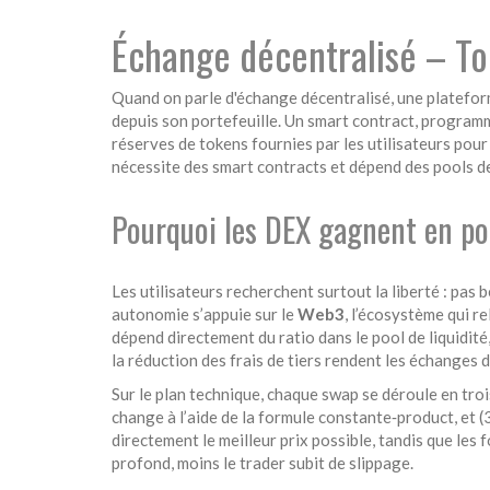
Échange décentralisé – Tou
Quand on parle d'
échange décentralisé
,
une platefor
depuis son portefeuille. Un
smart contract
,
programme
réserves de tokens fournies par les utilisateurs pou
nécessite des smart contracts et dépend des pools de 
Pourquoi les DEX gagnent en po
Les utilisateurs recherchent surtout la liberté : pas 
autonomie s’appuie sur le
Web3
, l’écosystème qui r
dépend directement du ratio dans le pool de liquidité, 
la réduction des frais de tiers rendent les échanges d
Sur le plan technique, chaque swap se déroule en trois 
change à l’aide de la formule constante‑product, et (
directement le meilleur prix possible, tandis que les f
profond, moins le trader subit de slippage.