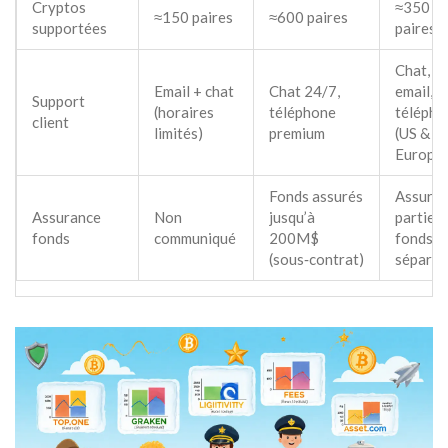
Cryptos
≈350
≈150 paires
≈600 paires
supportées
paires
Chat,
Email + chat
Chat 24/7,
email,
Support
(horaires
téléphone
télépho
client
limités)
premium
(US &
Europe)
Fonds assurés
Assura
Assurance
Non
jusqu’à
partiell
fonds
communiqué
200M$
fonds
(sous‑contrat)
séparés