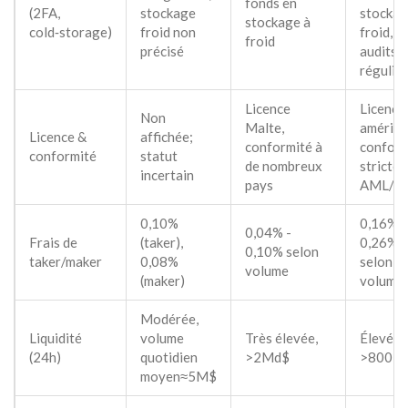
fonds en
(2FA,
stockage
stockag
stockage à
cold‑storage)
froid non
froid,
froid
précisé
audits
régulie
Licence
Licence
Non
Malte,
américa
Licence &
affichée;
conformité à
conform
conformité
statut
de nombreux
stricte
incertain
pays
AML/K
0,10%
0,16% -
0,04% -
Frais de
(taker),
0,26%
0,10% selon
taker/maker
0,08%
selon
volume
(maker)
volume
Modérée,
Liquidité
volume
Très élevée,
Élevée,
(24h)
quotidien
>2Md$
>800M
moyen≈5M$