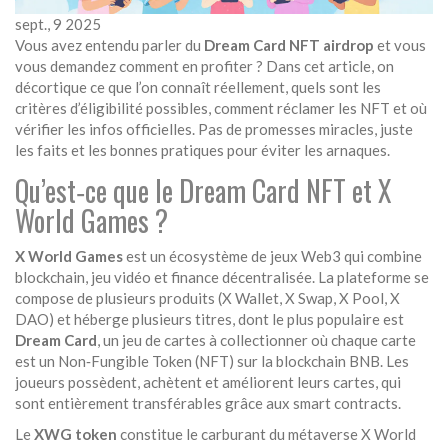
sept., 9 2025
Vous avez entendu parler du
Dream Card NFT airdrop
et vous
vous demandez comment en profiter ? Dans cet article, on
décortique ce que l’on connaît réellement, quels sont les
critères d’éligibilité possibles, comment réclamer les NFT et où
vérifier les infos officielles. Pas de promesses miracles, juste
les faits et les bonnes pratiques pour éviter les arnaques.
Qu’est‑ce que le Dream Card NFT et X
World Games ?
X World Games
est un écosystème de jeux Web3 qui combine
blockchain, jeu vidéo et finance décentralisée
. La plateforme se
compose de plusieurs produits (X Wallet, X Swap, X Pool, X
DAO) et héberge plusieurs titres, dont le plus populaire est
Dream Card
, un jeu de cartes à collectionner où chaque carte
est un
Non‑Fungible Token (NFT) sur la blockchain BNB
.
Les
joueurs possèdent, achètent et améliorent leurs cartes, qui
sont entièrement transférables grâce aux smart contracts.
Le
XWG token
constitue le carburant du métaverse X World