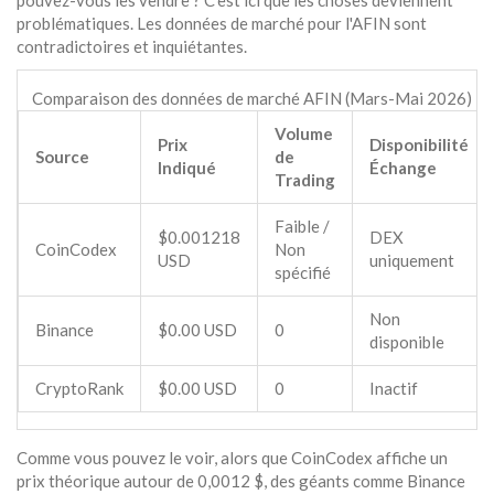
pouvez-vous les vendre ? C'est ici que les choses deviennent
problématiques. Les données de marché pour l'AFIN sont
contradictoires et inquiétantes.
Comparaison des données de marché AFIN (Mars-Mai 2026)
Volume
Prix
Disponibilité
Source
de
Indiqué
Échange
Trading
Faible /
$0.001218
DEX
CoinCodex
Non
USD
uniquement
spécifié
Non
Binance
$0.00 USD
0
disponible
CryptoRank
$0.00 USD
0
Inactif
Comme vous pouvez le voir, alors que CoinCodex affiche un
prix théorique autour de 0,0012 $, des géants comme Binance