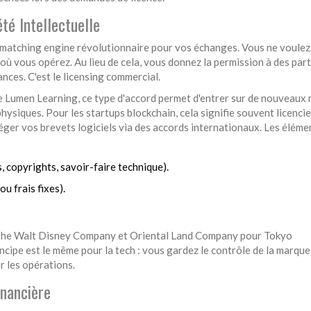
té Intellectuelle
matching engine révolutionnaire pour vos échanges. Vous ne voulez
ù vous opérez. Au lieu de cela, vous donnez la permission à des par
nces. C'est le licensing commercial.
me Lumen Learning, ce type d'accord permet d'entrer sur de nouveaux
ysiques. Pour les startups blockchain, cela signifie souvent licenci
ger vos brevets logiciels via des accords internationaux. Les éléme
s, copyrights, savoir-faire technique).
u frais fixes).
e The Walt Disney Company et Oriental Land Company pour Tokyo
ncipe est le même pour la tech : vous gardez le contrôle de la marque 
r les opérations.
inancière