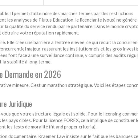
able. Il permet d'atteindre des marchés fermés par des restrictions
t les analyses de Plutus Education, le licenciante (vous) ne génère
r la qualité du service rendu par le partenaire. Dans le monde crypto
t détruire votre réputation rapidement.
re. Elle crée une barrière à l'entrée élevée, ce qui réduit la concurre
oncurrentiel majeur, rassurant les institutionnels et les gros investi
es font face à une surveillance continue, y compris des audits réguli
t la stabilité à long terme.
de Demande en 2026
trative mineure. C'est un marathon stratégique. Voici les étapes conc
ure Juridique
ous que votre structure légale est solide. Pour le licensing commer
 les pays cibles. Pour la licence FOREX, cela implique de constituer l
t les tests de moralité (fit and proper criteria).
on documentaire. Kraemer Law insiste sur le fait que les banques c