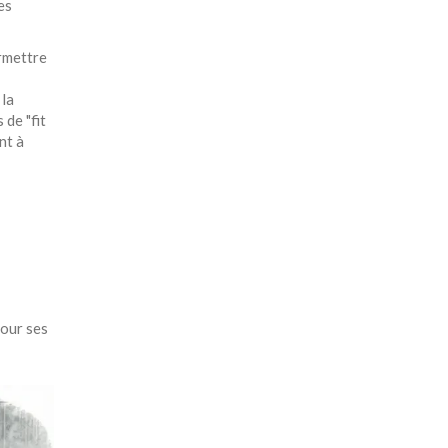
es
ermettre
 la
de "fit
nt à
pour ses