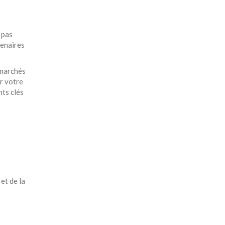
 pas
tenaires
 marchés
er votre
nts clés
et de la