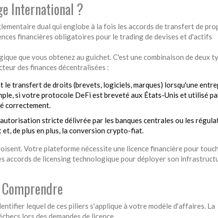
ge International ?
lementaire dual qui englobe à la fois les accords de transfert de pro
ences financières obligatoires pour le trading de devises et d'actifs
 magique que vous obtenez au guichet. C'est une combinaison de deux t
cteur des finances décentralisées :
t le transfert de droits (brevets, logiciels, marques) lorsqu'une entre
ple, si votre protocole DeFi est breveté aux États-Unis et utilisé pa
ré correctement.
'autorisation stricte délivrée par les banques centrales ou les régula
 et, de plus en plus, la conversion crypto-fiat.
oisent. Votre plateforme nécessite une licence financière pour touc
 des accords de licensing technologique pour déployer son infrastruct
à Comprendre
ntifier lequel de ces piliers s'applique à votre modèle d'affaires. La
échecs lors des demandes de licence.