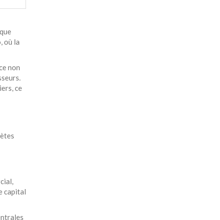
 que
, où la
nce non
sseurs.
ers, ce
rètes
cial,
e capital
entrales