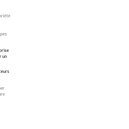
priété
ypes
prise
r un
teurs
her
ure