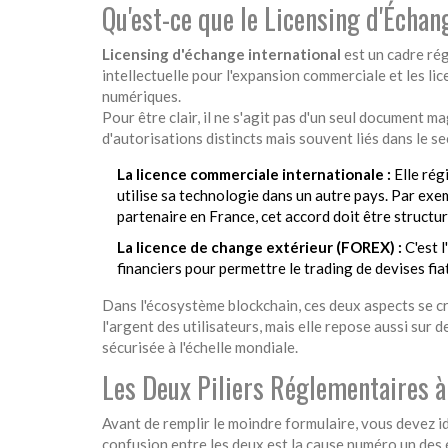
Qu'est-ce que le Licensing d'Échan
Licensing d'échange international
est
un cadre rég
intellectuelle pour l'expansion commerciale et les lic
numériques.
Pour être clair, il ne s'agit pas d'un seul document
d'autorisations distincts mais souvent liés dans le se
La licence commerciale internationale :
Elle régi
utilise sa technologie dans un autre pays. Par exem
partenaire en France, cet accord doit être structu
La licence de change extérieur (FOREX) :
C'est l
financiers pour permettre le trading de devises fiat
Dans l'écosystème blockchain, ces deux aspects se cr
l'argent des utilisateurs, mais elle repose aussi sur
sécurisée à l'échelle mondiale.
Les Deux Piliers Réglementaires 
Avant de remplir le moindre formulaire, vous devez ide
confusion entre les deux est la cause numéro un des 