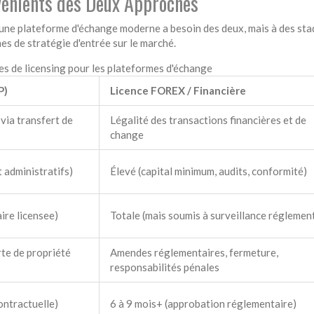
vénients des Deux Approches
é, une plateforme d'échange moderne a besoin des deux, mais à des st
es de stratégie d'entrée sur le marché.
s de licensing pour les plateformes d'échange
P)
Licence FOREX / Financière
ia transfert de
Légalité des transactions financières et de
change
t administratifs)
Élevé (capital minimum, audits, conformité)
ire licensee)
Totale (mais soumis à surveillance réglemen
rte de propriété
Amendes réglementaires, fermeture,
responsabilités pénales
ontractuelle)
6 à 9 mois+ (approbation réglementaire)