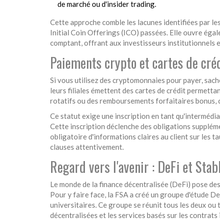
de marché ou d'insider trading.
Cette approche comble les lacunes identifiées par le
Initial Coin Offerings (ICO) passées. Elle ouvre éga
comptant, offrant aux investisseurs institutionnels e
Paiements crypto et cartes de créd
Si vous utilisez des cryptomonnaies pour payer, sach
leurs filiales émettent des cartes de crédit permetta
rotatifs ou des remboursements forfaitaires bonus, ce
Ce statut exige une inscription en tant qu'intermédiai
Cette inscription déclenche des obligations supplé
obligatoire d'informations claires au client sur les t
clauses attentivement.
Regard vers l'avenir : DeFi et Stab
Le monde de la finance décentralisée (DeFi) pose des d
Pour y faire face, la FSA a créé un groupe d'étude D
universitaires. Ce groupe se réunit tous les deux o
décentralisées et les services basés sur les contrats 