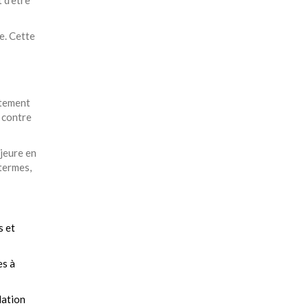
e. Cette
itement
 contre
jeure en
 termes,
s et
es à
lation