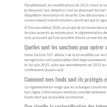
Parallèlement, les modifications de 2025 visent à ré
promouvoir leur adoption, tout en abaissant les barriè
d'équilibrer innovation et sécurité. Des discussions
recouvrement transfrontaliers, montrant que le Japo
À l'horizon début 2026, un projet de loi formel devra
les plus avancés au monde pour la réglementation des
voie, prouvant qu'il est possible d'avoir un marché 
Quelles sont les sanctions pour opérer
Selon l'article 107, alinéa 5 de la loi modifiée sur l
enregistrées sont punissables d'un emprisonnement ju
le 1er juin 2025, suite aux amendements de 2022 au 
confinement (
koukin-kei
).
Comment mes fonds sont-ils protégés en
La réglementation exige que les échanges conservent 
hors ligne. Cette mesure minimise considérablement l
fonds n'est pas accessible via internet.
Que signifie la reclassification des toke