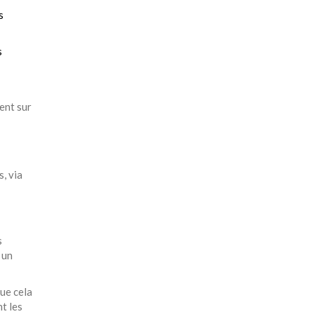
s
s
ent sur
, via
s
 un
que cela
t les