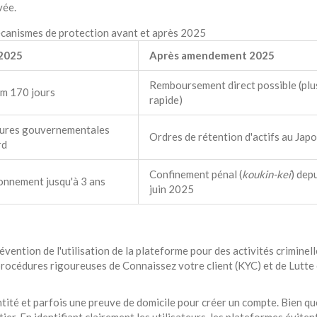
vée.
anismes de protection avant et après 2025
2025
Après amendement 2025
Remboursement direct possible (plu
m 170 jours
rapide)
ures gouvernementales
Ordres de rétention d'actifs au Jap
rd
Confinement pénal (
koukin-kei
) dep
onnement jusqu'à 3 ans
juin 2025
ention de l'utilisation de la plateforme pour des activités criminell
procédures rigoureuses de
Connaissez votre client
(
KYC
) et de
Lutte
ntité et parfois une preuve de domicile pour créer un compte. Bien qu
ier. En identifiant clairement les utilisateurs, les plateformes évitent