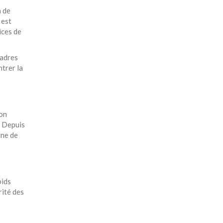
n de
 est
ices de
cadres
trer la
non
. Depuis
ine de
oids
rité des