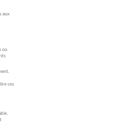
s aux
s ou
nts
ment.
lire ces
able.
t