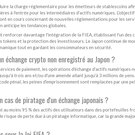
duire la charge réglementaire pour les émetteurs de stablescoins afi
res à l'entrée pour les intermédiaires d'actifs numériques. L'objectif
 sont en cours concernant de nouvelles réglementations pour les serv
n anticipe les tendances globales.
it renforcer davantage l'intégration de la FIEA, établissant l'un des 
 tokens et la protection des investisseurs. Le Japon continue de mon
dynamique tout en gardant les consommateurs en sécurité.
 un échange crypto non enregistré au Japon ?
es services de paiement, les opérations d'échange d'actifs numériques 
squ'à trois ans et/ou d'une amende allant jusqu'à 3 millions de yens
code pénal, les peines d'emprisonnement sont remplacées par une pe
 cas de piratage d'un échange japonais ?
au moins 95 % des actifs des utilisateurs dans des portefeuilles fr
e risque de perte due à un piratage informatique, car la grande majo
ns sous la loi FIEA ?