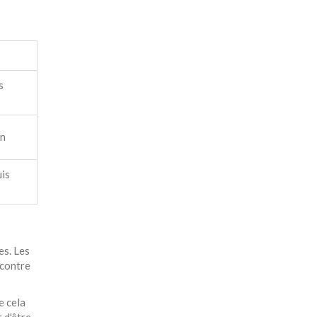
s
on
uis
es. Les
 contre
e cela
 d'être