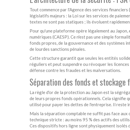
Tout commence par l'
Agence des services financiers
(
législatifs majeurs : la
Loi sur les services de paieme
textes ne sont pas statiques ; ils évoluent rapidem
Pour qu'une plateforme opère légalement au Japon, el
numériques (CAESP). Ce n'est pas une simple formalit
fonds propres, de la gouvernance et des systèmes inf
de lourdes sanctions pénales.
Cette structure garantit que seules les entités solid
réguliers et peut suspendre ou révoquer les licences
défense contre les fraudes et les malversations.
Séparation des fonds et stockage fr
La règle d'or de la protection au Japon est la ségrég
de leurs propres fonds opérationnels. Cela signifie qu'
utilisé pour payer les dettes de l'entreprise. Il reste
Mais la séparation comptable ne suffit pas face aux
technique stricte : au moins 95 % des actifs des utili
Ces dispositifs hors ligne sont physiquement isolés d