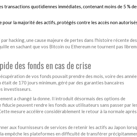
es transactions quotidiennes immédiates, contenant moins de 5 % de
 pour la majorité des actifs, protégés contre les accès non autorisé
 par hacking, une cause majeure de pertes dans l'histoire récente des
ille en sachant que vos Bitcoin ou Ethereum ne tournent pas librem
pide des fonds en cas de crise
 récupération de vos fonds pouvait prendre des mois, voire des années
n était de 170 jours minimum, géré par des garanties bancaires
es investisseurs.
iement a changé la donne. Il introduit désormais des options de
 fiducie peuvent rendre les fonds aux utilisateurs sans passer par le
ette mesure accélère considérablement le retour à la normale après
ner aux fournisseurs de services de retenir les actifs au Japon lors
a empêche les plateformes en difficulté de transférer précipitammen