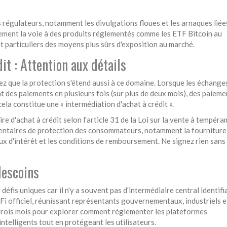
s régulateurs, notamment les divulgations floues et les arnaques liée
lement la voie à des produits réglementés comme les ETF Bitcoin au
t particuliers des moyens plus sûrs d'exposition au marché.
it : Attention aux détails
ez que la protection s'étend aussi à ce domaine. Lorsque les échange
nt des paiements en plusieurs fois (sur plus de deux mois), des paieme
la constitue une « intermédiation d'achat à crédit ».
re d'achat à crédit selon l'article 31 de la Loi sur la vente à tempéra
mentaires de protection des consommateurs, notamment la fourniture
aux d'intérêt et les conditions de remboursement. Ne signez rien sans 
lescoins
éfis uniques car il n'y a souvent pas d'intermédiaire central identifi
eFi officiel, réunissant représentants gouvernementaux, industriels e
u trois mois pour explorer comment réglementer les plateformes
intelligents tout en protégeant les utilisateurs.