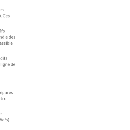
ers
). Ces
ifs
ondie des
assible
udits
 ligne de
séparés
être
e
llets
).