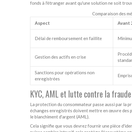
fonds à l'étranger avant qu'une solution ne soit trou
Comparaison des méc
Aspect
Avant 
Délai de remboursement en faillite
Minimu
Procéd
Gestion des actifs en crise
standa
Sanctions pour opérations non
Empris
enregistrées
KYC, AML et lutte contre la fraude
La protection du consommateur passe aussi par la prév
échanges enregistrés doivent mettre en œuvre des 
le blanchiment d'argent
(
AML
).
Cela signifie que vous devrez fournir une pièce d'ide
puisse sembler intrusif, cela protège l'écosystème ent