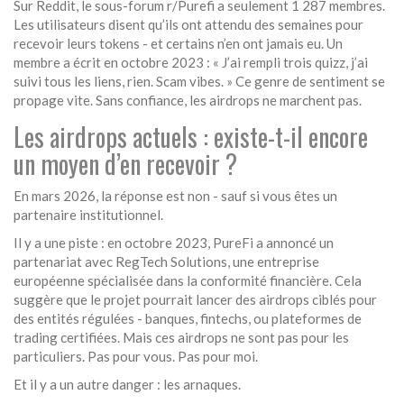
Sur Reddit, le sous-forum r/Purefi a seulement 1 287 membres.
Les utilisateurs disent qu’ils ont attendu des semaines pour
recevoir leurs tokens - et certains n’en ont jamais eu. Un
membre a écrit en octobre 2023 : « J’ai rempli trois quizz, j’ai
suivi tous les liens, rien. Scam vibes. » Ce genre de sentiment se
propage vite. Sans confiance, les airdrops ne marchent pas.
Les airdrops actuels : existe-t-il encore
un moyen d’en recevoir ?
En mars 2026, la réponse est non - sauf si vous êtes un
partenaire institutionnel.
Il y a une piste : en octobre 2023, PureFi a annoncé un
partenariat avec RegTech Solutions, une entreprise
européenne spécialisée dans la conformité financière. Cela
suggère que le projet pourrait lancer des airdrops ciblés pour
des entités régulées - banques, fintechs, ou plateformes de
trading certifiées. Mais ces airdrops ne sont pas pour les
particuliers. Pas pour vous. Pas pour moi.
Et il y a un autre danger : les arnaques.