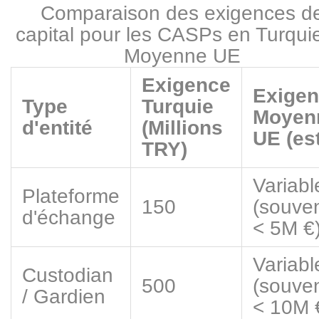
Comparaison des exigences d
capital pour les CASPs en Turqui
Moyenne UE
Exigence
Exige
Type
Turquie
Moyen
d'entité
(Millions
UE (est
TRY)
Variabl
Plateforme
150
(souve
d'échange
< 5M €
Variabl
Custodian
500
(souve
/ Gardien
< 10M 