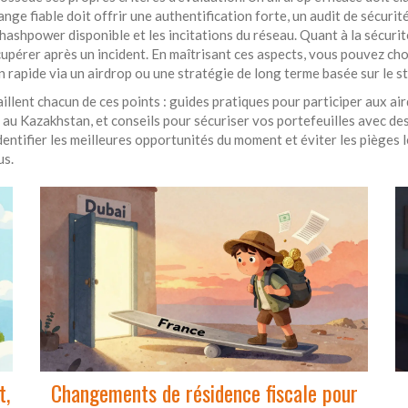
ge fiable doit offrir une authentification forte, un audit de sécurit
hashpower disponible et les incitations du réseau. Quant à la sécurit
écupérer après un incident. En maîtrisant ces aspects, vous pouvez ch
n rapide via un airdrop ou une stratégie de long terme basée sur le st
aillent chacun de ces points : guides pratiques pour participer aux
au Kazakhstan, et conseils pour sécuriser vos portefeuilles avec de
ntifier les meilleures opportunités du moment et éviter les pièges le
us.
t,
Changements de résidence fiscale pour