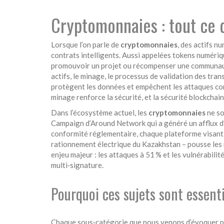
Cryptomonnaies : tout ce q
Lorsque l’on parle de
cryptomonnaies
,
des actifs nu
contrats intelligents
. Aussi appelées
tokens numériq
promouvoir un projet ou récompenser une communa
actifs
, le
minage
,
le processus de validation des trans
protègent les données et empêchent les attaques c
minage renforce la sécurité, et la sécurité blockchain
Dans l’écosystème actuel, les
cryptomonnaies
ne so
Campaign d’Around Network qui a généré un afflux d’in
conformité réglementaire, chaque plateforme visant à
rationnement électrique du Kazakhstan – pousse les m
enjeu majeur : les attaques à 51 % et les vulnérabili
multi‑signature.
Pourquoi ces sujets sont essenti
Chaque sous‑catégorie que nous venons d’évoquer poss