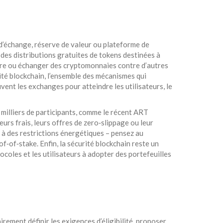
d’échange, réserve de valeur ou plateforme de
,
des distributions gratuites de tokens destinées à
dre ou échanger des cryptomonnaies contre d’autres
ité blockchain
,
l’ensemble des mécanismes qui
uvent les exchanges pour atteindre les utilisateurs, le
 milliers de participants, comme le récent ART
urs frais, leurs offres de zero‑slippage ou leur
 à des restrictions énergétiques – pensez au
‑of‑stake. Enfin, la sécurité blockchain reste un
ocoles et les utilisateurs à adopter des portefeuilles
ement définir les exigences d’éligibilité, proposer