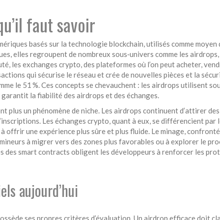
u’il faut savoir
mériques basés sur la technologie blockchain, utilisés comme moyen 
ues
, elles regroupent de nombreux sous‑univers comme les
airdrops
uté
, les
exchanges crypto
,
des plateformes où l’on peut acheter, ven
actions qui sécurise le réseau et crée de nouvelles pièces
et la
sécur
omme le 51 %
. Ces concepts se chevauchent : les airdrops utilisent so
 garantit la fiabilité des airdrops et des échanges.
nt plus un phénomène de niche. Les airdrops continuent d’attirer des
scriptions. Les échanges crypto, quant à eux, se différencient par le
 offrir une expérience plus sûre et plus fluide. Le minage, confronté
ineurs à migrer vers des zones plus favorables ou à explorer le proof
tés des smart contracts obligent les développeurs à renforcer les prot
els aujourd’hui
ède ses propres critères d’évaluation. Un airdrop efficace doit clair